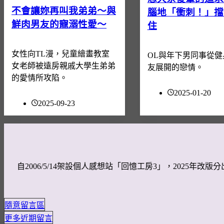
不會讓妳再叫我弟弟～與
腦地「衝刺！」擋
鮮肉男友的寵溺性愛～
住
女性向TL漫，兒童繪畫教室
OL與年下男同事從健
女老師被遠房親戚大學生弟弟
友展開的戀情。
的愛情所攻陷。
2025-01-20
2025-09-23
自2006/5/14架設個人感想站「回憶工房3」，202
隨意留言區
更多近期留言