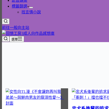
影音娛樂
標籤篩選
找言情小說
前往一般向主站
選單
忠犬系後輩的追求