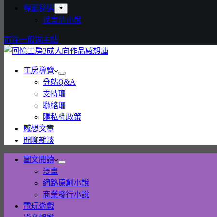
標籤篩選
找言情小說
前往一般向主站
工房導覽
分站Q&A
支持珊
聯絡珊
隱私權政策
感想文章
閒聊雜談
圖文閱讀
漫畫
網路原創小說
商業發行小說
電玩遊戲