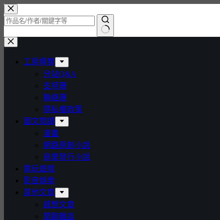
跳
至
主
找
要
不
內
工房導覽
到
容
分站Q&A
符
支持珊
合
聯絡珊
條
隱私權政策
件
圖文閱讀
的
漫畫
結
網路原創小說
果
商業發行小說
電玩遊戲
影音娛樂
其他文章
感想文章
閒聊雜談