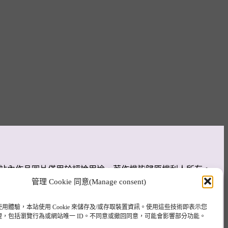
為主，站內作品圖片僅用於評論用途，著作權皆歸原權利人所有。
管理 Cookie 同意(Manage consent)
用體驗，本站使用 Cookie 來儲存及/或存取裝置資訊。使用這些技術即表示您
理，包括瀏覽行為或網站唯一 ID。不同意或撤回同意，可能會影響部分功能。