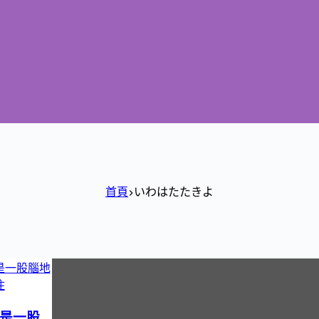
首頁
いわはたたきよ
是一股