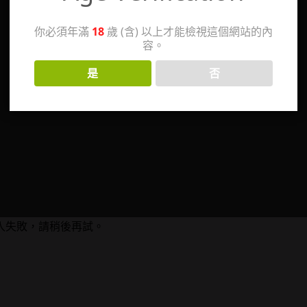
你必須年滿
18
歲 (含) 以上才能檢視這個網站的內
容。
是
否
入失敗，請稍後再試。