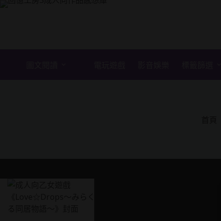
跳
至
主
要
內
容
圖文閱讀
電玩遊戲
影音娛樂
標籤篩選
首頁