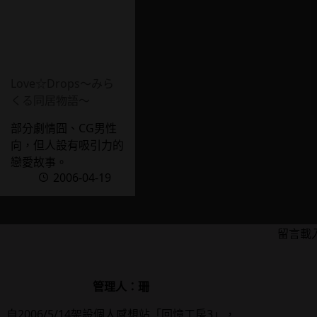
Love☆Drops～みら
くる同居物語～
部分劇情囧、CG男性
向，但人設有吸引力的
戀愛故事。
2006-04-19
留言載
管理人：珊
自2006/5/14架設個人感想站「回憶工房3」，