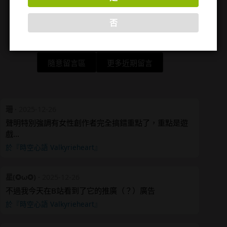
否
隨意留言區
更多近期留言
珊
·
2025-12-26
聲明特別強調有女性創作者完全搞錯重點了，重點是遊
戲…
於『時空心語 Valkyrieheart』
星(✪ω✪)
·
2025-12-26
不過我今天在B站看到了它的推廣（？）廣告
於『時空心語 Valkyrieheart』