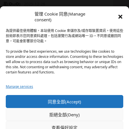
星(✪ω✪)
·
2025-12-26
我還有在上線，但其實除了第一章，我一個人的澀澀都
管理 Cookie 同意(Manage
還…
consent)
於『時空心語 Valkyrieheart』
為提供最佳使用體驗，本站使用 Cookie 來儲存及/或存取裝置資訊。使用這些
技術即表示您同意資料處理，包括瀏覽行為或網站唯一 ID。不同意或撤回同
意，可能會影響部分功能。
珊
·
2025-12-17
我也好久沒看PO了，追完這篇好吃的哈利波特同人後，
To provide the best experiences, we use technologies like cookies to
…
store and/or access device information. Consenting to these technologies
will allow us to process data such as browsing behavior or unique IDs on
於『HP霍格沃茨男生隱秘資料測評表』
this site. Not consenting or withdrawing consent, may adversely affect
certain features and functions.
星(✪ω✪)
·
2025-12-17
Manage services
好久沒看PO了 最近都在看晉江 也沒看過哈利波特同…
於『HP霍格沃茨男生隱秘資料測評表』
同意全部(Accept)
珊
·
2025-11-30
拒絕全部(Deny)
這篇撐過開頭鋪陳發現女主跟男主是合意不用對婚姻負
忠…
查看偏好設定