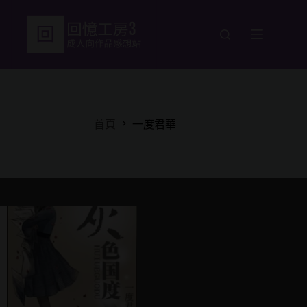
跳
至
主
要
內
容
首頁
一度君華