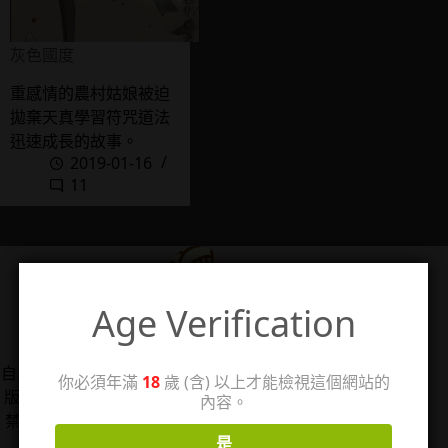
灰色國度
重感情的農村姑娘被迫
拋棄天真學習符咒道法
迅速成長的故事。
2019-01-16
11
Age Verification
管理人：珊
自2006/5/14架設個人感想站「回憶工房3」，2025年改
你必須年滿
18
歲 (含) 以上才能檢視這個網站的
版分出成人向感想分站，以TL漫、女性向情慾小說、18
內容。
禁遊戲為主，站內作品圖片僅用於評論用途，著作權皆
是
歸原權利人所有。