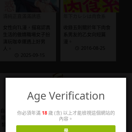
清純正直滿滿誘惑
年下カレシは肉食系
女性向TL漫，描寫認真
收錄五則關於年下肉食
生活的傲嬌職場女子扮
系男友的乙女向短篇
演玩咖幸運遇上好男
漫。
2016-08-25
人。
2025-09-15
Age Verification
管理人：珊
自2006/5/14架設個人感想站「回憶工房3」，2025年改
你必須年滿
18
歲 (含) 以上才能檢視這個網站的
版分出成人向感想分站，以TL漫、女性向情慾小說、18
內容。
禁遊戲為主，站內作品圖片僅用於評論用途，著作權皆
是
歸原權利人所有。