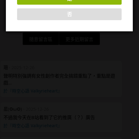
否
隨意留言區
更多近期留言
珊
·
2025-12-26
聲明特別強調有女性創作者完全搞錯重點了，重點是遊
戲…
於『時空心語 Valkyrieheart』
星(✪ω✪)
·
2025-12-26
不過我今天在B站看到了它的推廣（？）廣告
於『時空心語 Valkyrieheart』