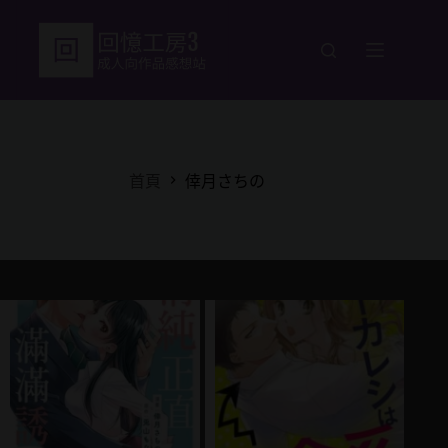
跳
至
主
要
內
容
首頁
倖月さちの