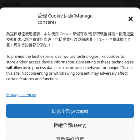
星(✪ω✪)
·
2025-12-26
我還有在上線，但其實除了第一章，我一個人的澀澀都
管理 Cookie 同意(Manage
還…
consent)
於『時空心語 Valkyrieheart』
為提供最佳使用體驗，本站使用 Cookie 來儲存及/或存取裝置資訊。使用這些
技術即表示您同意資料處理，包括瀏覽行為或網站唯一 ID。不同意或撤回同
意，可能會影響部分功能。
珊
·
2025-12-17
我也好久沒看PO了，追完這篇好吃的哈利波特同人後，
To provide the best experiences, we use technologies like cookies to
…
store and/or access device information. Consenting to these technologies
will allow us to process data such as browsing behavior or unique IDs on
於『HP霍格沃茨男生隱秘資料測評表』
this site. Not consenting or withdrawing consent, may adversely affect
certain features and functions.
星(✪ω✪)
·
2025-12-17
Manage services
好久沒看PO了 最近都在看晉江 也沒看過哈利波特同…
於『HP霍格沃茨男生隱秘資料測評表』
同意全部(Accept)
珊
·
2025-11-30
拒絕全部(Deny)
這篇撐過開頭鋪陳發現女主跟男主是合意不用對婚姻負
忠…
查看偏好設定