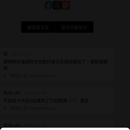
隨意留言區
更多近期留言
珊
·
2025-12-26
聲明特別強調有女性創作者完全搞錯重點了，重點是遊
戲…
於『時空心語 Valkyrieheart』
星(✪ω✪)
·
2025-12-26
不過我今天在B站看到了它的推廣（？）廣告
於『時空心語 Valkyrieheart』
星(✪ω✪)
·
2025-12-26