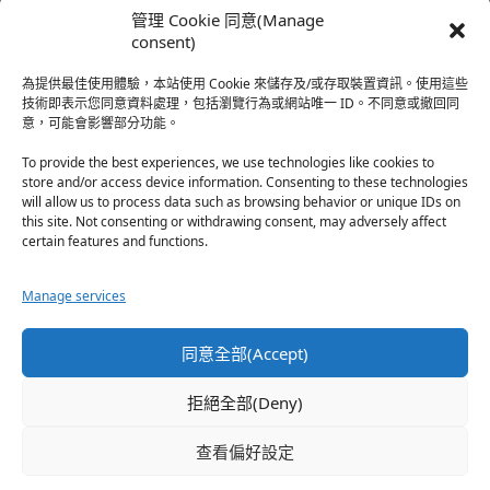
我還有在上線，但其實除了第一章，我一個人的澀澀都
管理 Cookie 同意(Manage
還…
consent)
於『時空心語 Valkyrieheart』
為提供最佳使用體驗，本站使用 Cookie 來儲存及/或存取裝置資訊。使用這些
技術即表示您同意資料處理，包括瀏覽行為或網站唯一 ID。不同意或撤回同
意，可能會影響部分功能。
珊
·
2025-12-17
我也好久沒看PO了，追完這篇好吃的哈利波特同人後，
To provide the best experiences, we use technologies like cookies to
…
store and/or access device information. Consenting to these technologies
will allow us to process data such as browsing behavior or unique IDs on
於『HP霍格沃茨男生隱秘資料測評表』
this site. Not consenting or withdrawing consent, may adversely affect
certain features and functions.
星(✪ω✪)
·
2025-12-17
Manage services
好久沒看PO了 最近都在看晉江 也沒看過哈利波特同…
於『HP霍格沃茨男生隱秘資料測評表』
同意全部(Accept)
珊
·
2025-11-30
拒絕全部(Deny)
這篇撐過開頭鋪陳發現女主跟男主是合意不用對婚姻負
忠…
查看偏好設定
於『np文女配想離婚』