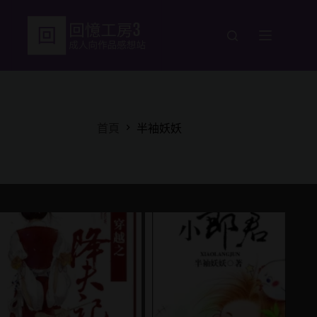
跳
至
主
要
內
容
首頁
半袖妖妖