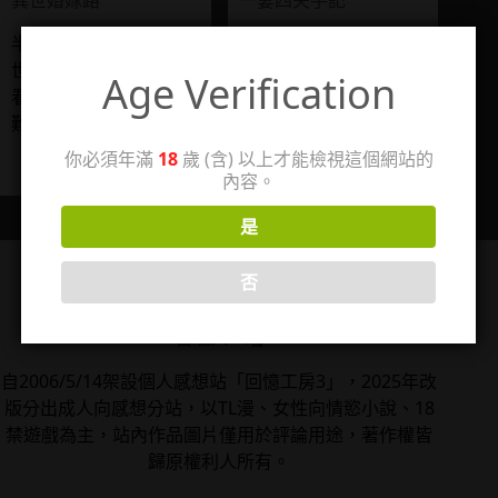
異世婚嫁路
一妻四夫手記
半袖妖妖古言作品《異
半袖妖妖古代言情作品
世婚嫁路》原本不錯
《一妻四夫手記》為穿
Age Verification
看，後段劇情走向讓人
越種田文。
2013-04-06
難接受。
8
2013-11-18
你必須年滿
18
歲 (含) 以上才能檢視這個網站的
4
內容。
是
否
管理人：珊
自2006/5/14架設個人感想站「回憶工房3」，2025年改
版分出成人向感想分站，以TL漫、女性向情慾小說、18
禁遊戲為主，站內作品圖片僅用於評論用途，著作權皆
歸原權利人所有。