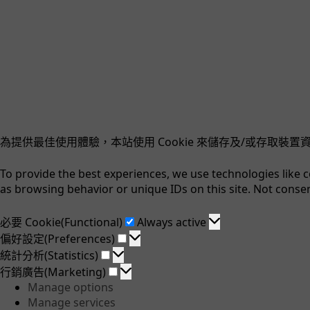
為提供最佳使用體驗，本站使用 Cookie 來儲存及/或存取
To provide the best experiences, we use technologies like 
as browsing behavior or unique IDs on this site. Not conse
必
必要 Cookie(Functional)
Always active
要
偏
偏好設定(Preferences)
Cookie(Functional)
好
統
統計分析(Statistics)
設
計
行
行銷廣告(Marketing)
定
分
銷
Manage options
(Preferences)
析
廣
Manage services