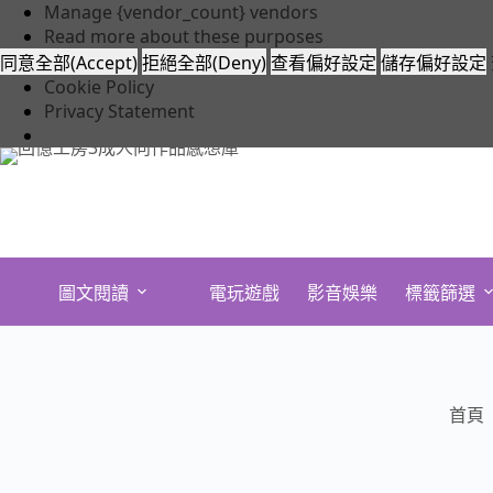
(Statistics)
告
Manage {vendor_count} vendors
(Marketing)
Read more about these purposes
同意全部(Accept)
拒絕全部(Deny)
查看偏好設定
儲存偏好設定
Cookie Policy
Privacy Statement
跳
至
主
要
內
容
圖文閱讀
電玩遊戲
影音娛樂
標籤篩選
首頁