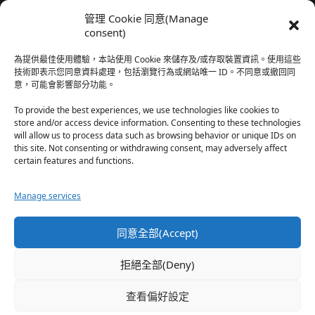
我還有在上線，但其實除了第一章，我一個人的澀澀都
管理 Cookie 同意(Manage
還…
consent)
於『時空心語 Valkyrieheart』
為提供最佳使用體驗，本站使用 Cookie 來儲存及/或存取裝置資訊。使用這些
技術即表示您同意資料處理，包括瀏覽行為或網站唯一 ID。不同意或撤回同
意，可能會影響部分功能。
珊
·
2025-12-17
我也好久沒看PO了，追完這篇好吃的哈利波特同人後，
To provide the best experiences, we use technologies like cookies to
…
store and/or access device information. Consenting to these technologies
will allow us to process data such as browsing behavior or unique IDs on
於『HP霍格沃茨男生隱秘資料測評表』
this site. Not consenting or withdrawing consent, may adversely affect
certain features and functions.
星(✪ω✪)
·
2025-12-17
Manage services
好久沒看PO了 最近都在看晉江 也沒看過哈利波特同…
於『HP霍格沃茨男生隱秘資料測評表』
同意全部(Accept)
珊
·
2025-11-30
拒絕全部(Deny)
這篇撐過開頭鋪陳發現女主跟男主是合意不用對婚姻負
忠…
查看偏好設定
於『np文女配想離婚』