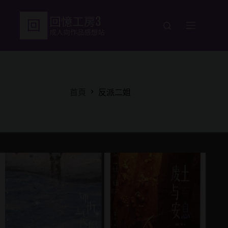
跳
至
主
要
內
容
首頁
反派二姐