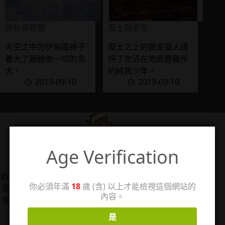
神祈與夜願
廢土與安息
天空之中的伊甸園神子
廢土之上的賞金獵人誘
養大了願給他一切的忠
拐了生活在地底避難所
犬。
的純真少年。
2019-09-10
2019-09-10
Age Verification
管理人：珊
自2006/5/14架設個人感想站「回憶工房3」，2025年改
你必須年滿
18
歲 (含) 以上才能檢視這個網站的
版分出成人向感想分站，以TL漫、女性向情慾小說、18
內容。
禁遊戲為主，站內作品圖片僅用於評論用途，著作權皆
歸原權利人所有。
是