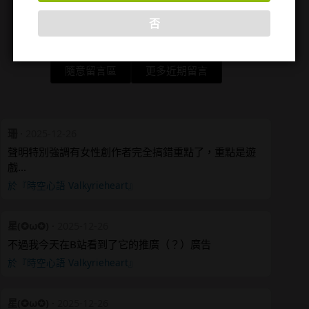
否
隨意留言區
更多近期留言
珊
·
2025-12-26
聲明特別強調有女性創作者完全搞錯重點了，重點是遊
戲…
於『時空心語 Valkyrieheart』
星(✪ω✪)
·
2025-12-26
不過我今天在B站看到了它的推廣（？）廣告
於『時空心語 Valkyrieheart』
星(✪ω✪)
·
2025-12-26