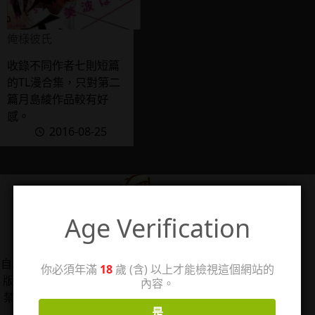
俺様彼氏
收錄不同作者七則短篇
的TL漫合集，只對第二
篇月島綾作品較有好
感。
2016-08-25
Age Verification
管理人：珊
自2006/5/14架設個人感想站「回憶工房3」，2025年改
你必須年滿
18
歲 (含) 以上才能檢視這個網站的
版分出成人向感想分站，以TL漫、女性向情慾小說、18
內容。
禁遊戲為主，站內作品圖片僅用於評論用途，著作權皆
是
歸原權利人所有。