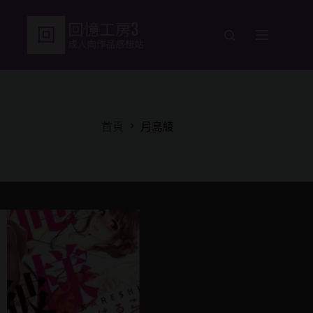
跳
至
主
要
內
容
首頁
月島綾