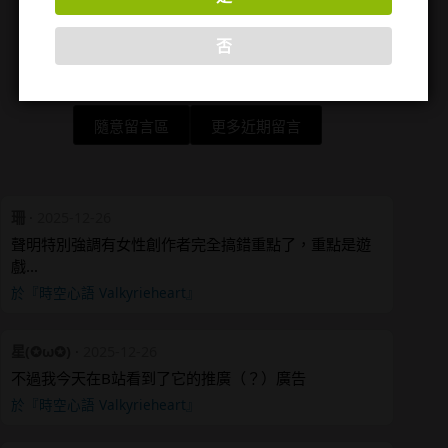
否
隨意留言區
更多近期留言
珊
·
2025-12-26
聲明特別強調有女性創作者完全搞錯重點了，重點是遊
戲…
於『時空心語 Valkyrieheart』
星(✪ω✪)
·
2025-12-26
不過我今天在B站看到了它的推廣（？）廣告
於『時空心語 Valkyrieheart』