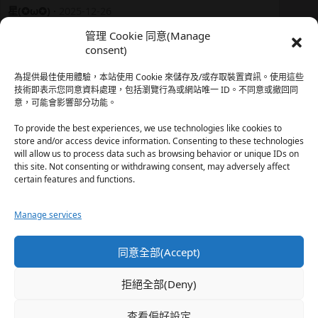
星(✪ω✪)
·
2025-12-26
我還有在上線，但其實除了第一章，我一個人的澀澀都
管理 Cookie 同意(Manage
還…
consent)
於『時空心語 Valkyrieheart』
為提供最佳使用體驗，本站使用 Cookie 來儲存及/或存取裝置資訊。使用這些
技術即表示您同意資料處理，包括瀏覽行為或網站唯一 ID。不同意或撤回同
意，可能會影響部分功能。
珊
·
2025-12-17
我也好久沒看PO了，追完這篇好吃的哈利波特同人後，
To provide the best experiences, we use technologies like cookies to
…
store and/or access device information. Consenting to these technologies
will allow us to process data such as browsing behavior or unique IDs on
於『HP霍格沃茨男生隱秘資料測評表』
this site. Not consenting or withdrawing consent, may adversely affect
certain features and functions.
星(✪ω✪)
·
2025-12-17
Manage services
好久沒看PO了 最近都在看晉江 也沒看過哈利波特同…
於『HP霍格沃茨男生隱秘資料測評表』
同意全部(Accept)
珊
·
2025-11-30
拒絕全部(Deny)
這篇撐過開頭鋪陳發現女主跟男主是合意不用對婚姻負
忠…
查看偏好設定