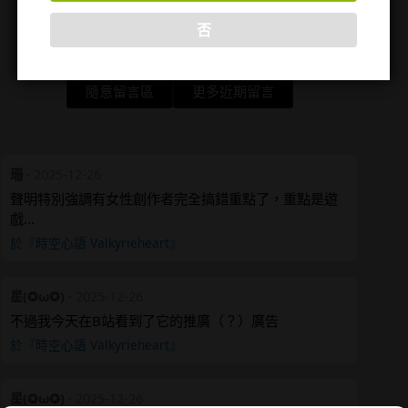
否
隨意留言區
更多近期留言
珊
·
2025-12-26
聲明特別強調有女性創作者完全搞錯重點了，重點是遊
戲…
於『時空心語 Valkyrieheart』
星(✪ω✪)
·
2025-12-26
不過我今天在B站看到了它的推廣（？）廣告
於『時空心語 Valkyrieheart』
星(✪ω✪)
·
2025-12-26