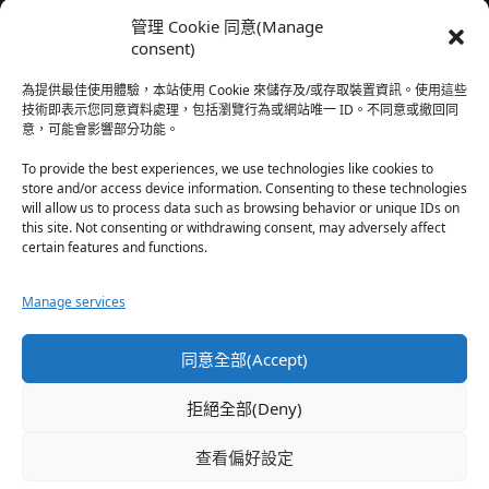
我還有在上線，但其實除了第一章，我一個人的澀澀都
管理 Cookie 同意(Manage
還…
consent)
於『時空心語 Valkyrieheart』
為提供最佳使用體驗，本站使用 Cookie 來儲存及/或存取裝置資訊。使用這些
技術即表示您同意資料處理，包括瀏覽行為或網站唯一 ID。不同意或撤回同
意，可能會影響部分功能。
珊
·
2025-12-17
我也好久沒看PO了，追完這篇好吃的哈利波特同人後，
To provide the best experiences, we use technologies like cookies to
…
store and/or access device information. Consenting to these technologies
will allow us to process data such as browsing behavior or unique IDs on
於『HP霍格沃茨男生隱秘資料測評表』
this site. Not consenting or withdrawing consent, may adversely affect
certain features and functions.
星(✪ω✪)
·
2025-12-17
Manage services
好久沒看PO了 最近都在看晉江 也沒看過哈利波特同…
於『HP霍格沃茨男生隱秘資料測評表』
同意全部(Accept)
珊
·
2025-11-30
拒絕全部(Deny)
這篇撐過開頭鋪陳發現女主跟男主是合意不用對婚姻負
忠…
查看偏好設定
於『np文女配想離婚』