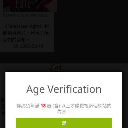
Fate/hollow ataraxia
《Fate/stay night》超
歡樂資料片，具現了玩
家們的夢想。
2009-03-16
Age Verification
管理人：珊
自2006/5/14架設個人感想站「回憶工房3」，2025年改
你必須年滿
18
歲 (含) 以上才能檢視這個網站的
版分出成人向感想分站，以TL漫、女性向情慾小說、18
內容。
禁遊戲為主，站內作品圖片僅用於評論用途，著作權皆
歸原權利人所有。
是