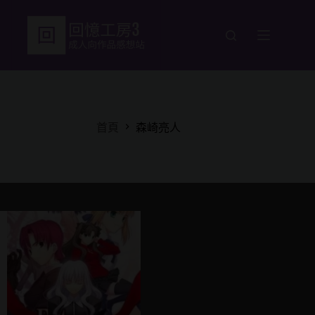
跳
至
主
要
內
容
首頁
森崎亮人