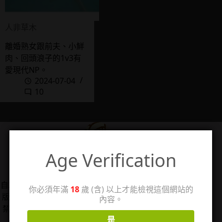
人非草木
離婚熟女跟前夫、小鮮
肉、回頭浪子的1v3有
愛現代NP。
2024-07-04
10
Age Verification
管理人：珊
自2006/5/14架設個人感想站「回憶工房3」，2025年改
你必須年滿
18
歲 (含) 以上才能檢視這個網站的
版分出成人向感想分站，以TL漫、女性向情慾小說、18
內容。
禁遊戲為主，站內作品圖片僅用於評論用途，著作權皆
是
歸原權利人所有。