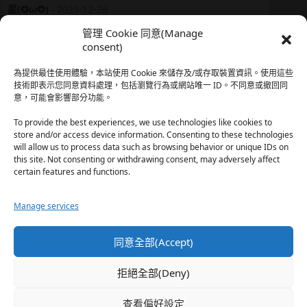
星(✪ω✪)
·
2025-12-26
我還有在上線，但其實除了第一章，我一個人的澀澀都
管理 Cookie 同意(Manage
還…
consent)
於『時空心語 Valkyrieheart』
為提供最佳使用體驗，本站使用 Cookie 來儲存及/或存取裝置資訊。使用這些
技術即表示您同意資料處理，包括瀏覽行為或網站唯一 ID。不同意或撤回同
意，可能會影響部分功能。
珊
·
2025-12-17
我也好久沒看PO了，追完這篇好吃的哈利波特同人後，
To provide the best experiences, we use technologies like cookies to
…
store and/or access device information. Consenting to these technologies
will allow us to process data such as browsing behavior or unique IDs on
於『HP霍格沃茨男生隱秘資料測評表』
this site. Not consenting or withdrawing consent, may adversely affect
certain features and functions.
星(✪ω✪)
·
2025-12-17
Manage services
好久沒看PO了 最近都在看晉江 也沒看過哈利波特同…
於『HP霍格沃茨男生隱秘資料測評表』
同意全部(Accept)
珊
·
2025-11-30
拒絕全部(Deny)
這篇撐過開頭鋪陳發現女主跟男主是合意不用對婚姻負
忠…
查看偏好設定