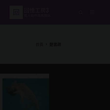
跳
至
主
要
內
容
首頁
楚雲疏