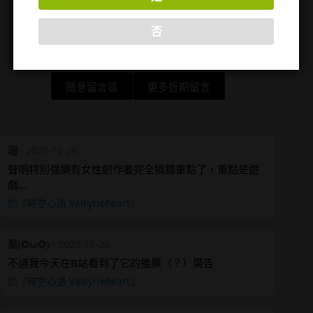
否
隨意留言區
更多近期留言
珊
·
2025-12-26
聲明特別強調有女性創作者完全搞錯重點了，重點是遊
戲…
於『時空心語 Valkyrieheart』
星(✪ω✪)
·
2025-12-26
不過我今天在B站看到了它的推廣（？）廣告
於『時空心語 Valkyrieheart』