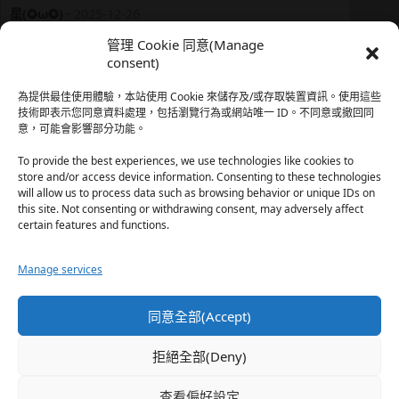
星(✪ω✪)
·
2025-12-26
我還有在上線，但其實除了第一章，我一個人的澀澀都
管理 Cookie 同意(Manage
還…
consent)
於『時空心語 Valkyrieheart』
為提供最佳使用體驗，本站使用 Cookie 來儲存及/或存取裝置資訊。使用這些
技術即表示您同意資料處理，包括瀏覽行為或網站唯一 ID。不同意或撤回同
意，可能會影響部分功能。
珊
·
2025-12-17
我也好久沒看PO了，追完這篇好吃的哈利波特同人後，
To provide the best experiences, we use technologies like cookies to
…
store and/or access device information. Consenting to these technologies
will allow us to process data such as browsing behavior or unique IDs on
於『HP霍格沃茨男生隱秘資料測評表』
this site. Not consenting or withdrawing consent, may adversely affect
certain features and functions.
星(✪ω✪)
·
2025-12-17
Manage services
好久沒看PO了 最近都在看晉江 也沒看過哈利波特同…
於『HP霍格沃茨男生隱秘資料測評表』
同意全部(Accept)
珊
·
2025-11-30
拒絕全部(Deny)
這篇撐過開頭鋪陳發現女主跟男主是合意不用對婚姻負
忠…
查看偏好設定