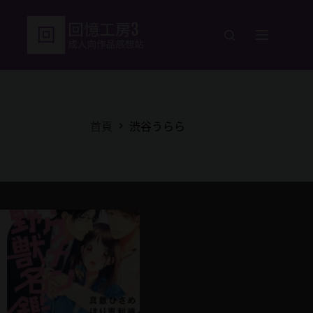
跳
至
主
要
內
容
首頁
渋谷うらら