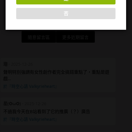
否
隨意留言區
更多近期留言
珊
·
2025-12-26
聲明特別強調有女性創作者完全搞錯重點了，重點是遊
戲…
於『時空心語 Valkyrieheart』
星(✪ω✪)
·
2025-12-26
不過我今天在B站看到了它的推廣（？）廣告
於『時空心語 Valkyrieheart』