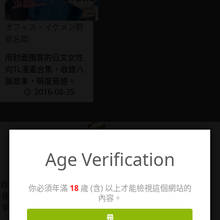
オフィス・イケメン野
獣名鑑
用封面攬客的日文女性
向TL漫畫合集，收錄八
篇故事，萌度普通。
2016-08-25
Age Verification
管理人：珊
自2006/5/14架設個人感想站「回憶工房3」，2025年改
你必須年滿
18
歲 (含) 以上才能檢視這個網站的
版分出成人向感想分站，以TL漫、女性向情慾小說、18
內容。
禁遊戲為主，站內作品圖片僅用於評論用途，著作權皆
是
歸原權利人所有。