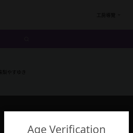
工房導覽
珠梨やすゆき
Age Verification