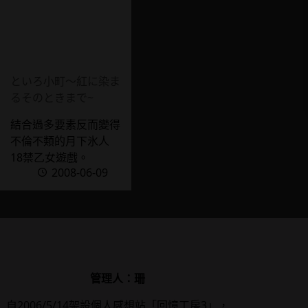
といろ小町～紅に染ま
るそのときまで~
結合過多要素反而變得
不倫不類的月下氷人
18禁乙女遊戲。
2008-06-09
管理人：珊
自2006/5/14架設個人感想站「回憶工房3」，