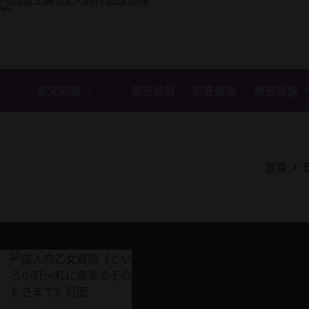
跳
至
主
要
內
容
圖文閱讀
電玩遊戲
影音娛樂
標籤篩選
首頁