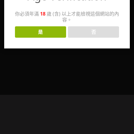
你必須年滿
18
歲 (含) 以上才能檢視這個網站的內
容。
是
否