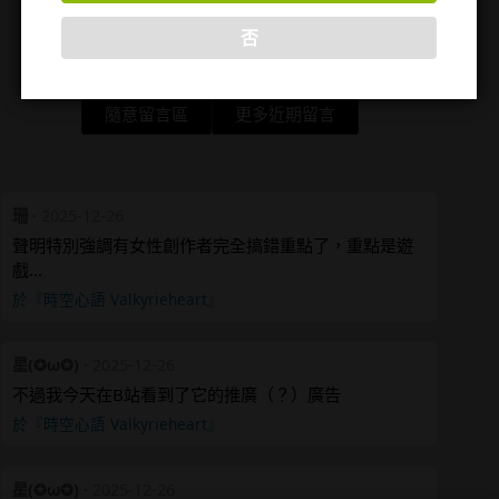
否
隨意留言區
更多近期留言
珊
·
2025-12-26
聲明特別強調有女性創作者完全搞錯重點了，重點是遊
戲…
於『時空心語 Valkyrieheart』
星(✪ω✪)
·
2025-12-26
不過我今天在B站看到了它的推廣（？）廣告
於『時空心語 Valkyrieheart』
星(✪ω✪)
·
2025-12-26