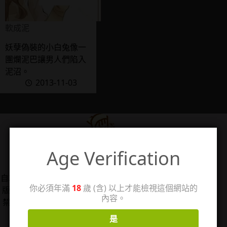
軟成泥
妖孽偽裝的小白兔像一
團爛泥巴讓男人們陷入
泥沼。
2013-11-03
Age Verification
管理人：珊
自2006/5/14架設個人感想站「回憶工房3」，2025年改
你必須年滿
18
歲 (含) 以上才能檢視這個網站的
版分出成人向感想分站，以TL漫、女性向情慾小說、18
內容。
禁遊戲為主，站內作品圖片僅用於評論用途，著作權皆
歸原權利人所有。
是