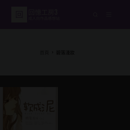
跳
至
主
要
內
容
首頁
碧落淺妝