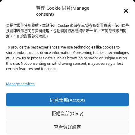
我還有在上線，但其實除了第一章，我一個人的澀澀都
管理 Cookie 同意(Manage
還…
consent)
於『時空心語 Valkyrieheart』
為提供最佳使用體驗，本站使用 Cookie 來儲存及/或存取裝置資訊。使用這些
技術即表示您同意資料處理，包括瀏覽行為或網站唯一 ID。不同意或撤回同
意，可能會影響部分功能。
珊
·
2025-12-17
我也好久沒看PO了，追完這篇好吃的哈利波特同人後，
To provide the best experiences, we use technologies like cookies to
…
store and/or access device information. Consenting to these technologies
will allow us to process data such as browsing behavior or unique IDs on
於『HP霍格沃茨男生隱秘資料測評表』
this site. Not consenting or withdrawing consent, may adversely affect
certain features and functions.
星(✪ω✪)
·
2025-12-17
Manage services
好久沒看PO了 最近都在看晉江 也沒看過哈利波特同…
於『HP霍格沃茨男生隱秘資料測評表』
同意全部(Accept)
珊
·
2025-11-30
拒絕全部(Deny)
這篇撐過開頭鋪陳發現女主跟男主是合意不用對婚姻負
忠…
查看偏好設定
於『np文女配想離婚』