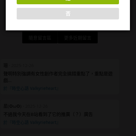
否
隨意留言區
更多近期留言
珊
·
2025-12-26
聲明特別強調有女性創作者完全搞錯重點了，重點是遊
戲…
於『時空心語 Valkyrieheart』
星(✪ω✪)
·
2025-12-26
不過我今天在B站看到了它的推廣（？）廣告
於『時空心語 Valkyrieheart』