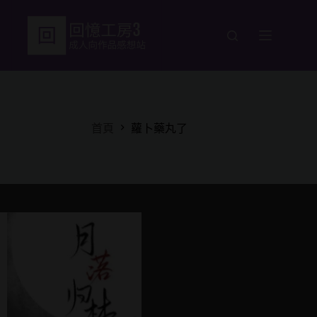
跳
至
主
要
內
容
首頁
蘿卜藥丸了