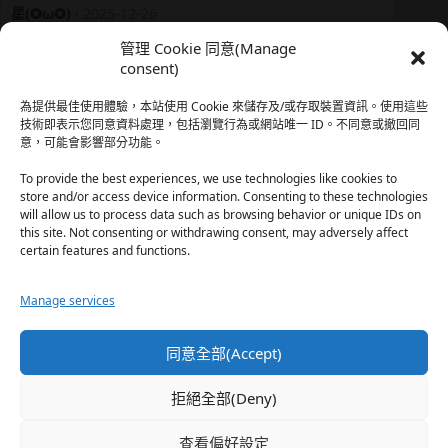
星(✪ω✪)
·
2025-12-26
我還有在上線，但其實除了第一章，我一個人的澀澀都
管理 Cookie 同意(Manage
還…
consent)
於『時空心語 Valkyrieheart』
為提供最佳使用體驗，本站使用 Cookie 來儲存及/或存取裝置資訊。使用這些
技術即表示您同意資料處理，包括瀏覽行為或網站唯一 ID。不同意或撤回同
意，可能會影響部分功能。
珊
·
2025-12-17
我也好久沒看PO了，追完這篇好吃的哈利波特同人後，
To provide the best experiences, we use technologies like cookies to
…
store and/or access device information. Consenting to these technologies
will allow us to process data such as browsing behavior or unique IDs on
於『HP霍格沃茨男生隱秘資料測評表』
this site. Not consenting or withdrawing consent, may adversely affect
certain features and functions.
星(✪ω✪)
·
2025-12-17
Manage services
好久沒看PO了 最近都在看晉江 也沒看過哈利波特同…
於『HP霍格沃茨男生隱秘資料測評表』
同意全部(Accept)
珊
·
2025-11-30
拒絕全部(Deny)
這篇撐過開頭鋪陳發現女主跟男主是合意不用對婚姻負
忠…
查看偏好設定