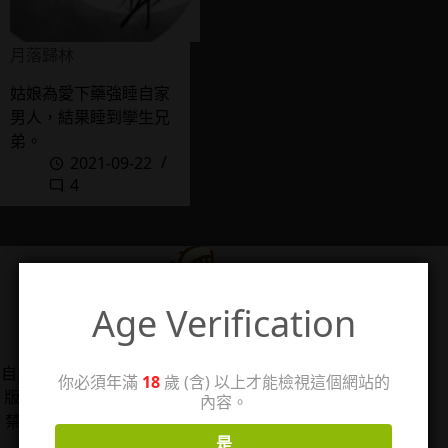
月落歸林
姑娘為愛下藥強睡自家
男人，結果睡到孿生兄
弟。
2021-09-22
4
Age Verification
管理人：珊
自2006/5/14架設個人感想站「回憶工房3」，2025年改
你必須年滿
18
歲 (含) 以上才能檢視這個網站的
版分出成人向感想分站，以TL漫、女性向情慾小說、18
內容。
禁遊戲為主，站內作品圖片僅用於評論用途，著作權皆
是
歸原權利人所有。