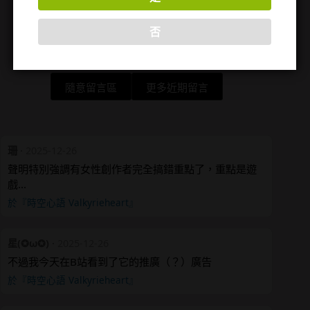
否
隨意留言區
更多近期留言
珊
·
2025-12-26
聲明特別強調有女性創作者完全搞錯重點了，重點是遊
戲…
於『時空心語 Valkyrieheart』
星(✪ω✪)
·
2025-12-26
不過我今天在B站看到了它的推廣（？）廣告
於『時空心語 Valkyrieheart』