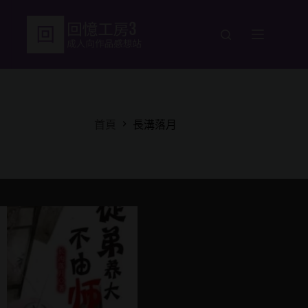
跳
至
主
要
內
容
首頁
長溝落月