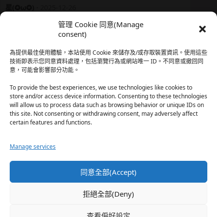
星(✪ω✪)
·
2025-12-26
我還有在上線，但其實除了第一章，我一個人的澀澀都
管理 Cookie 同意(Manage
還…
consent)
於『時空心語 Valkyrieheart』
為提供最佳使用體驗，本站使用 Cookie 來儲存及/或存取裝置資訊。使用這些
技術即表示您同意資料處理，包括瀏覽行為或網站唯一 ID。不同意或撤回同
意，可能會影響部分功能。
珊
·
2025-12-17
我也好久沒看PO了，追完這篇好吃的哈利波特同人後，
To provide the best experiences, we use technologies like cookies to
…
store and/or access device information. Consenting to these technologies
will allow us to process data such as browsing behavior or unique IDs on
於『HP霍格沃茨男生隱秘資料測評表』
this site. Not consenting or withdrawing consent, may adversely affect
certain features and functions.
星(✪ω✪)
·
2025-12-17
Manage services
好久沒看PO了 最近都在看晉江 也沒看過哈利波特同…
於『HP霍格沃茨男生隱秘資料測評表』
同意全部(Accept)
珊
·
2025-11-30
拒絕全部(Deny)
這篇撐過開頭鋪陳發現女主跟男主是合意不用對婚姻負
忠…
查看偏好設定