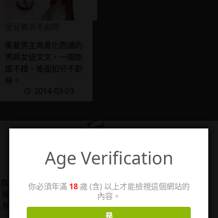
徒兒養大不由師
衝著男主角黑化而讀的
男師女徒文文，一開始
還不錯，後面扣分不對
味。
2014-03-03
Age Verification
管理人：珊
自2006/5/14架設個人感想站「回憶工房3」，2025年改
你必須年滿
18
歲 (含) 以上才能檢視這個網站的
版分出成人向感想分站，以TL漫、女性向情慾小說、18
內容。
禁遊戲為主，站內作品圖片僅用於評論用途，著作權皆
是
歸原權利人所有。