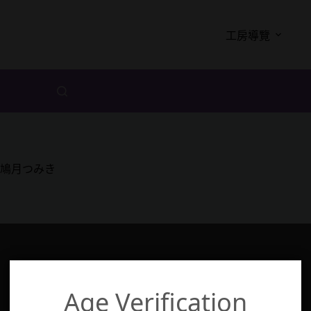
工房導覽
鳩月つみき
Age Verification