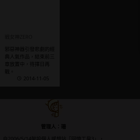
戦女神ZERO
邪惡神器引發悲劇的經
典人氣作品，結束前三
章放置中，待擇日再
戰。
2014-11-05
管理人：珊
自2006/5/14架設個人感想站「回憶工房3」，