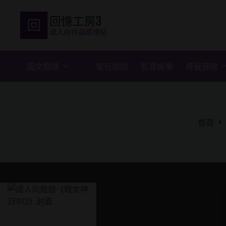
跳
至
主
要
內
容
圖文閱讀
電玩遊戲
影音娛樂
標籤篩選
首頁