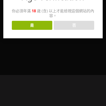
你必須年滿
18
歲 (含) 以上才能檢視這個網站的內
容。
是
否