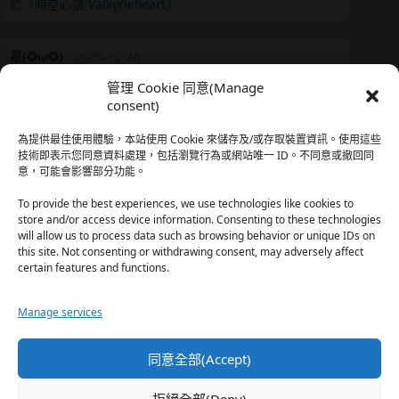
於『時空心語 Valkyrieheart』
星(✪ω✪)
·
2025-12-26
我還有在上線，但其實除了第一章，我一個人的澀澀都
管理 Cookie 同意(Manage
還…
consent)
於『時空心語 Valkyrieheart』
為提供最佳使用體驗，本站使用 Cookie 來儲存及/或存取裝置資訊。使用這些
技術即表示您同意資料處理，包括瀏覽行為或網站唯一 ID。不同意或撤回同
意，可能會影響部分功能。
珊
·
2025-12-17
我也好久沒看PO了，追完這篇好吃的哈利波特同人後，
To provide the best experiences, we use technologies like cookies to
…
store and/or access device information. Consenting to these technologies
will allow us to process data such as browsing behavior or unique IDs on
於『HP霍格沃茨男生隱秘資料測評表』
this site. Not consenting or withdrawing consent, may adversely affect
certain features and functions.
星(✪ω✪)
·
2025-12-17
Manage services
好久沒看PO了 最近都在看晉江 也沒看過哈利波特同…
於『HP霍格沃茨男生隱秘資料測評表』
同意全部(Accept)
珊
·
2025-11-30
拒絕全部(Deny)