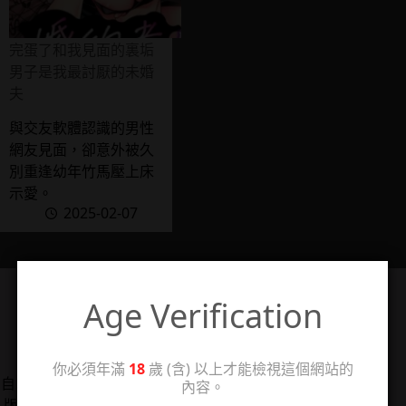
完蛋了和我見面的裏垢
男子是我最討厭的未婚
夫
與交友軟體認識的男性
網友見面，卻意外被久
別重逢幼年竹馬壓上床
示愛。
2025-02-07
Age Verification
管理人：珊
你必須年滿
18
歲 (含) 以上才能檢視這個網站的
自2006/5/14架設個人感想站「回憶工房3」，2025年改
內容。
版分出成人向感想分站，以TL漫、女性向情慾小說、18