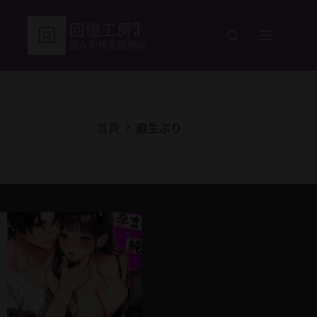
跳
至
主
要
內
容
首頁
麻生ぶり