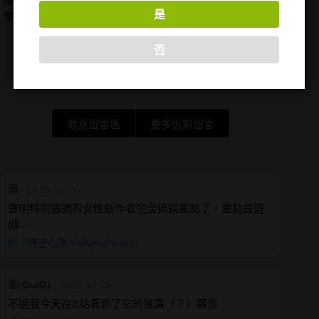
是
禁遊戲為主，站內作品圖片僅用於評論用途，著作權皆
歸原權利人所有。
否
隨意留言區
更多近期留言
珊
·
2025-12-26
聲明特別強調有女性創作者完全搞錯重點了，重點是遊
戲…
於『時空心語 Valkyrieheart』
星(✪ω✪)
·
2025-12-26
不過我今天在B站看到了它的推廣（？）廣告