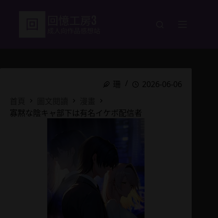
跳
至
主
要
內
容
珊
2026-06-06
首頁
圖文閱讀
漫畫
寡黙な陰キャ部下は有名イケボ配信者