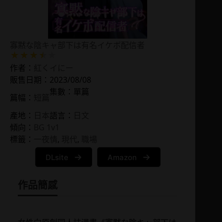
寡黙な陰キャ部下は有名イケボ配信者
作者：
紅くイにー
販售日期：2023/08/08
集數：單篇
篇幅：
短篇
產地：
日本
語言：
日文
傾向：
BG 1v1
標籤：
一夜情
, 
現代
, 
職場
DLsite
Amazon
作品簡感