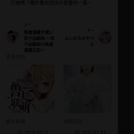
打炮嗎？屬於重肉但沒什麼愛的一篇。
上一
下一
執着溺愛が凄い
双子幼馴染 ～双
ふしだらなやつ
子幼馴染の執着
ら
溺愛日記～
更多作品
獸夫聯萌
傾國王后
2013-10-21
2011-01-11