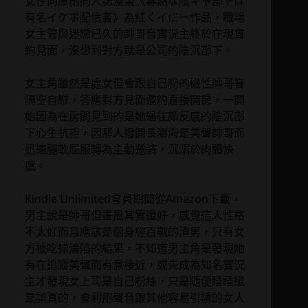
女性向原創同人誌漫畫《寡黙な陰キャ部下は
有名イケボ配信者》為紅くイにー作品，職場
女主管與迷戀已久的帥哥音實況主終於在現實
約見面，沒想到對方就是公司的陰沉部下。
女主角雖然是處女但會跟自己粉的磁性帥哥音
隔空自慰，答應對方見面邀約直接開房，一開
始因為在房間見到的是她過往頗反感的陰沉部
下心生抗拒，因那人撥開長瀏海是美聲帥哥而
迅速腿軟屈服轉為主動邀請，沉溺於肉體快
感。
Kindle Unlimited會員期間從Amazon下載，
男主說是帥哥但畫風其實還好，感覺這人性格
不太好而且應該是個身經百戰的渣男，只有女
方被吃掉淪陷的結果，不知道男主角是發現她
有在追蹤美聲而有意接近，或先成為知名實況
主才發現女上司是自己粉絲，只是隨便睡睡還
是認真的，會利用聲音跟其他容易引誘的女人