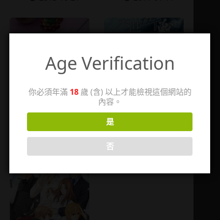
Age Verification
你必須年滿
18
歲 (含) 以上才能檢視這個網站的
內容。
AV拍攝指南
末世群獸
是
2018-01-
2013-01-
29
23
否
30
2