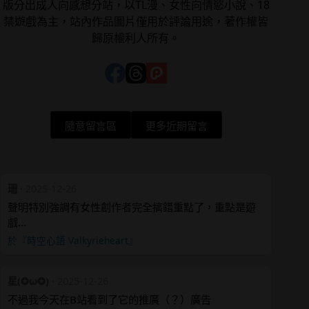
版分出成人向感想分站，以TL漫、女性向情慾小說、18
禁遊戲為主，站內作品圖片僅用於評論用途，著作權皆
歸原權利人所有。
隨意留言區
更多近期留言
珊
·
2025-12-26
聲明特別強調有女性創作者完全搞錯重點了，重點是遊
戲…
於『時空心語 Valkyrieheart』
星(✪ω✪)
·
2025-12-26
不過我今天在B站看到了它的推廣（？）廣告