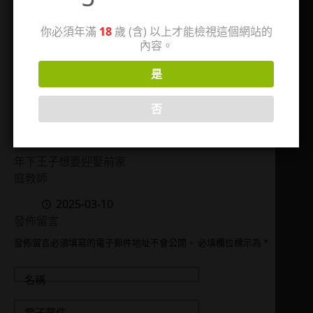
7
你必須年滿
18
歲 (含) 以上才能檢視這個網站的
內容。
是
否
年下王子想要迎娶前家
庭教師
2025-03-10
發佈留言
發佈留言必須填寫的電子郵件地址不會公開。
必填欄位標示為
*
名稱
電子郵件