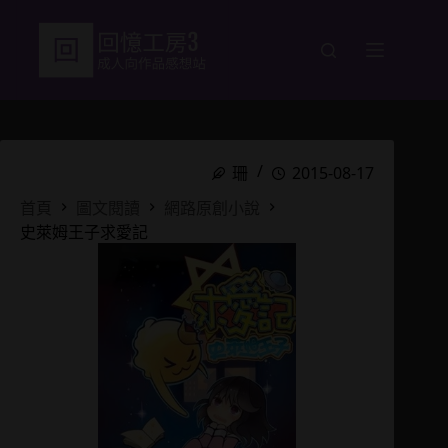
跳
至
主
要
內
容
珊
2015-08-17
首頁
圖文閱讀
網路原創小說
史萊姆王子求愛記