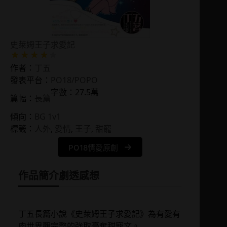
史萊姆王子求愛記
作者：
丁五
發表平台：
PO18/POPO
字數：27.5萬
篇幅：
長篇
傾向：
BG 1v1
標籤：
人外
, 
愛情
, 
王子
, 
甜寵
PO18情愛原創
作品簡介
劇透感想
丁五長篇小說《史萊姆王子求愛記》為有愛有
肉世界觀完整的強取豪奪甜寵文。