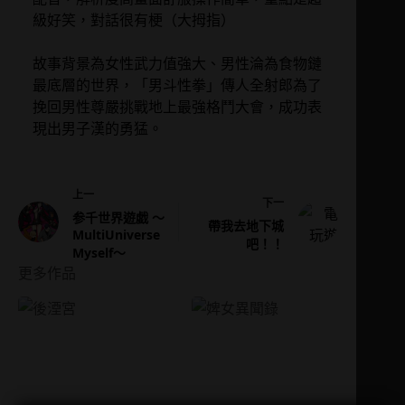
級好笑，對話很有梗（大拇指）
故事背景為女性武力值強大、男性淪為食物鏈
最底層的世界，「男斗性拳」傳人全射郎為了
挽回男性尊嚴挑戰地上最強格鬥大會，成功表
現出男子漢的勇猛。
上一
下一
参千世界遊戯 ～
帶我去地下城
MultiUniverse
吧！！
Myself～
更多作品