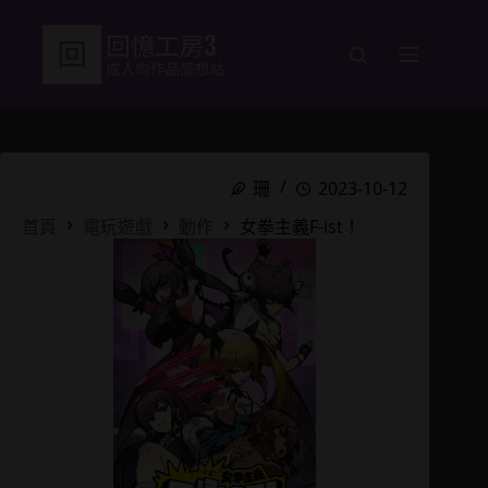
跳
至
主
要
內
容
珊
2023-10-12
首頁
電玩遊戲
動作
女拳主義F-ist！