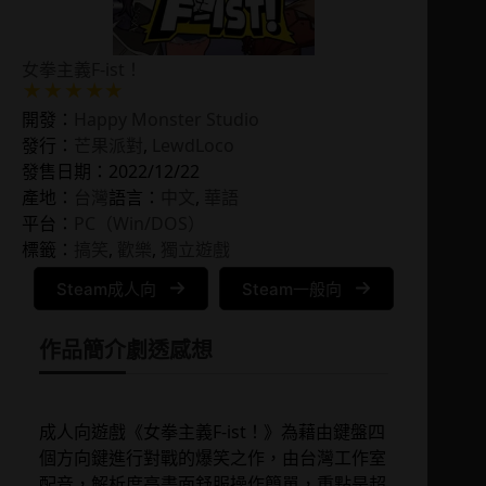
女拳主義F-ist！
開發：
Happy Monster Studio
發行：
芒果派對
,
LewdLoco
發售日期：2022/12/22
產地：
台灣
語言：
中文
, 
華語
平台：
PC（Win/DOS）
標籤：
搞笑
, 
歡樂
, 
獨立遊戲
Steam成人向
Steam一般向
作品簡介
劇透感想
成人向遊戲《女拳主義F-ist！》為藉由鍵盤四
個方向鍵進行對戰的爆笑之作，由台灣工作室
配音，解析度高畫面舒服操作簡單，重點是超