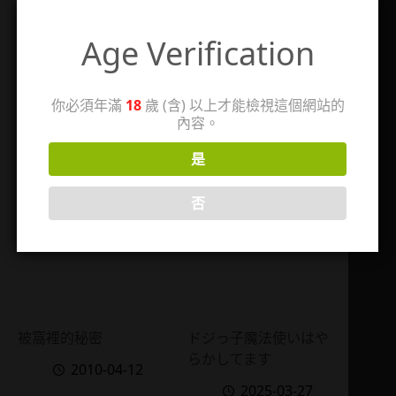
Age Verification
後湮宮
婢女異聞錄
2010-10-
2011-01-25
你必須年滿
18
歲 (含) 以上才能檢視這個網站的
21
內容。
4
是
否
被窩裡的秘密
ドジっ子魔法使いはや
らかしてます
2010-04-12
2025-03-27