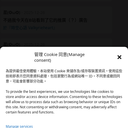
星(✪ω✪)
·
2025-12-26
不過我今天在B站看到了它的推廣（？）廣告
於『時空心語 Valkyrieheart』
星(✪ω✪)
·
2025-12-26
我還有在上線，但其實除了第一章，我一個人的澀澀都
管理 Cookie 同意(Manage
還…
consent)
於『時空心語 Valkyrieheart』
為提供最佳使用體驗，本站使用 Cookie 來儲存及/或存取裝置資訊。使用這些
技術即表示您同意資料處理，包括瀏覽行為或網站唯一 ID。不同意或撤回同
意，可能會影響部分功能。
珊
·
2025-12-17
我也好久沒看PO了，追完這篇好吃的哈利波特同人後，
To provide the best experiences, we use technologies like cookies to
…
store and/or access device information. Consenting to these technologies
will allow us to process data such as browsing behavior or unique IDs on
於『HP霍格沃茨男生隱秘資料測評表』
this site. Not consenting or withdrawing consent, may adversely affect
certain features and functions.
星(✪ω✪)
·
2025-12-17
Manage services