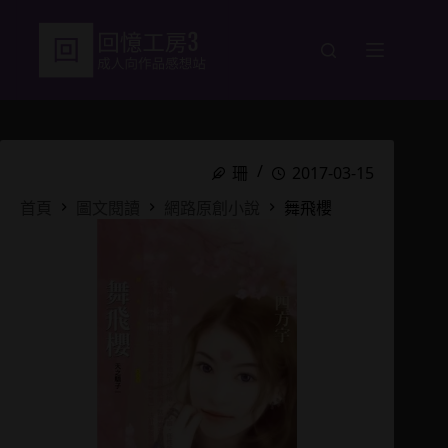
跳
至
主
要
內
容
珊
2017-03-15
首頁
圖文閱讀
網路原創小說
舞飛櫻