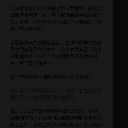
四方宇創作的奇幻言情小說《舞飛櫻》屬於光
城聖院系列第一本，春之聖使蘭飛尋找失蹤的
冬之聖使，途中自作孽地招惹了很難纏的言靈
美少年月帝天御。
出版後某天從租書店租回，主線為蘭飛在妖魔
界之門感受到冬的氣息，設法掌握其留下的生
機助他逃離，自己也不打算跟月帝有太多糾
葛，奈何事與願違。
2017年複習系列補劇透感想，詳見此篇：
奇幻言情「光城聖院系列」感想：春之聖使蘭
飛和月帝天御終得圓滿的追逐戰
追註：2026年改版個別建檔紀念讀過，因初
讀時間不明，以最後閱讀補感想時間點為作品
建立日期，經查四方宇已買回原由林白與狗屋