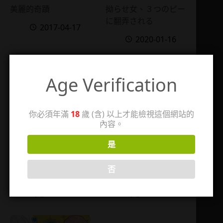
美麗的奇蹟
拗らせ女、３つのピー
に翻弄される
2017-04-17
2020-01-16
Age Verification
你必須年滿
18
歲 (含) 以上才能檢視這個網站的
內容。
是
古典效應
碎玉成歡
否
2016-07-
2023-02-
14
14
8
6