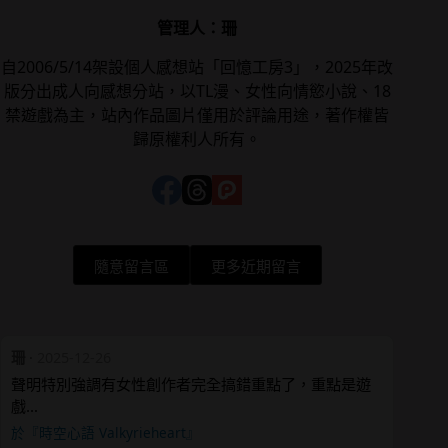
管理人：珊
自2006/5/14架設個人感想站「回憶工房3」，2025年改
版分出成人向感想分站，以TL漫、女性向情慾小說、18
禁遊戲為主，站內作品圖片僅用於評論用途，著作權皆
歸原權利人所有。
隨意留言區
更多近期留言
珊
·
2025-12-26
聲明特別強調有女性創作者完全搞錯重點了，重點是遊
戲…
於『時空心語 Valkyrieheart』