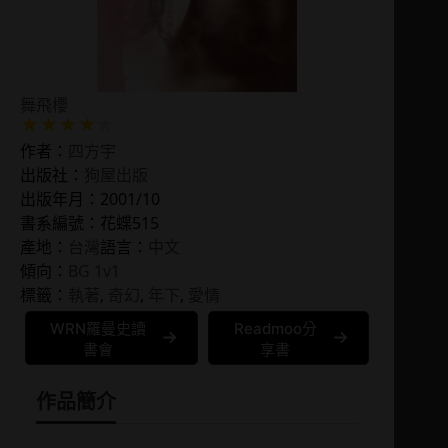
舞飛櫻
作者：
四方宇
出版社：
狗屋出版
出版年月：2001/10
書系編號：花蝶515
產地：
台灣
語言：
中文
傾向：
BG 1v1
標籤：
執著
, 
奇幻
, 
年下
, 
愛情
WRN羅曼史讀
Readmoo分
書會
享書
作品簡介