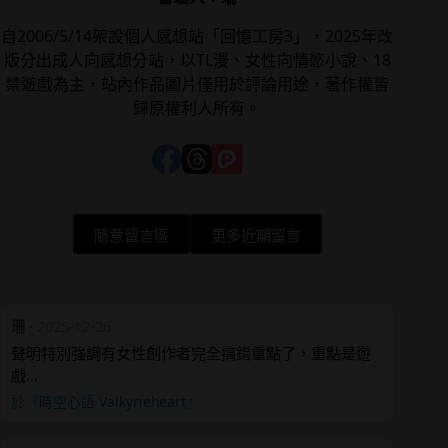
自2006/5/14架設個人感想站「回憶工房3」，2025年改
版分出成人向感想分站，以TL漫、女性向情慾小說、18
禁遊戲為主，站內作品圖片僅用於評論用途，著作權皆
歸原權利人所有。
隨意留言區
更多近期留言
珊
·
2025-12-26
聲明特別強調有女性創作者完全搞錯重點了，重點是遊
戲…
於『時空心語 Valkyrieheart』