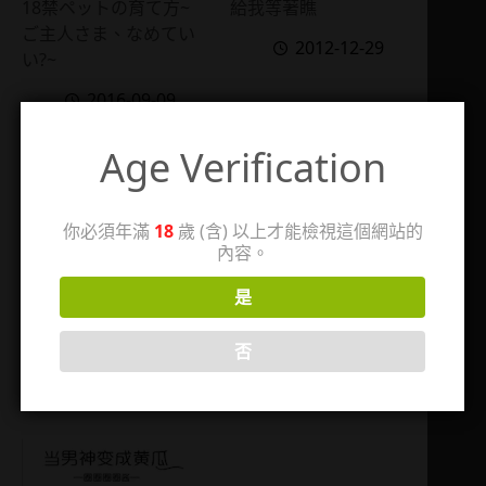
18禁ペットの育て方~
給我等著瞧
ご主人さま、なめてい
2012-12-29
い?~
2016-09-09
Age Verification
你必須年滿
18
歲 (含) 以上才能檢視這個網站的
內容。
是
難纏
夫君太壞誰的錯
否
2026-03-18
2011-07-18