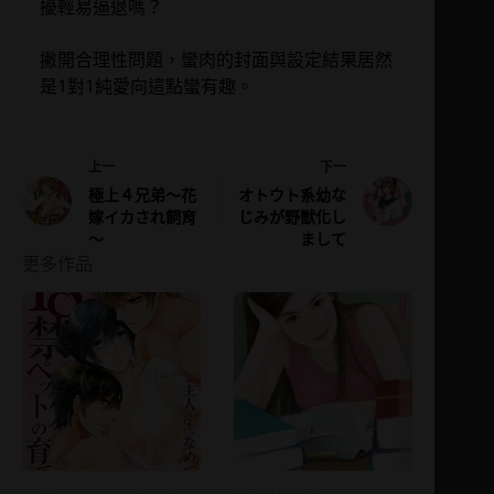
擾輕易逼退嗎？
撇開合理性問題，蠻肉的封面與設定結果居然
是1對1純愛向這點蠻有趣。
上一
下一
極上４兄弟～花
オトウト系幼な
嫁イカされ飼育
じみが野獣化し
～
まして
更多作品