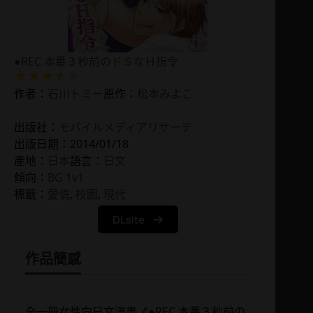
●REC 本番３秒前のドＳなＨ指令
作者：
石川トミー
原作：
松本みよこ
出版社：
モバイルメディアリサーチ
出版日期：2014/01/18
產地：
日本
語言：
日文
傾向：
BG 1v1
標籤：
愛情
, 
校園
, 
現代
DLsite
作品簡感
全一冊女性向日文漫畫《●REC 本番３秒前の