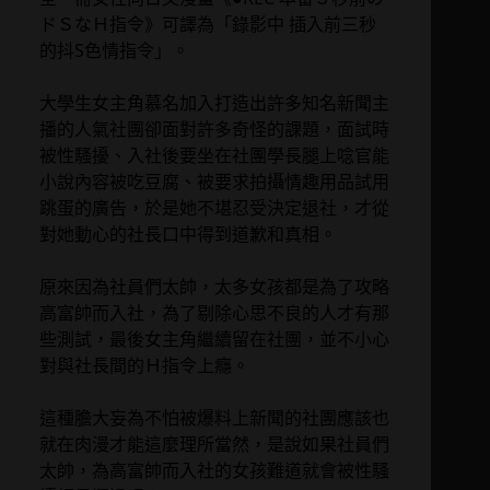
ドＳなＨ指令》可譯為「錄影中 插入前三秒
的抖S色情指令」。
大學生女主角慕名加入打造出許多知名新聞主
播的人氣社團卻面對許多奇怪的課題，面試時
被性騷擾、入社後要坐在社團學長腿上唸官能
小說內容被吃豆腐、被要求拍攝情趣用品試用
跳蛋的廣告，於是她不堪忍受決定退社，才從
對她動心的社長口中得到道歉和真相。
原來因為社員們太帥，太多女孩都是為了攻略
高富帥而入社，為了剔除心思不良的人才有那
些測試，最後女主角繼續留在社團，並不小心
對與社長間的Ｈ指令上癮。
這種膽大妄為不怕被爆料上新聞的社團應該也
就在肉漫才能這麼理所當然，是說如果社員們
太帥，為高富帥而入社的女孩難道就會被性騷