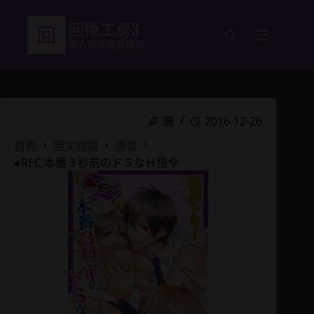
跳
至
主
要
內
容
珊
2016-12-26
首頁
圖文閱讀
漫畫
●REC 本番３秒前のドＳなＨ指令