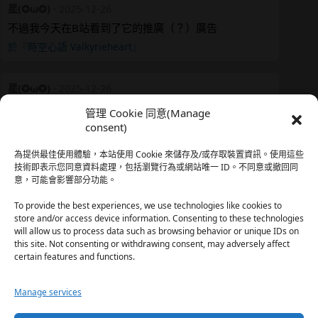
星(✪ω✪)
·
2025-12-26
不過我今天在B站看到了它的推廣（？）廣告
於『時空心語 Valkyrieheart』
星(✪ω✪)
·
2025-12-26
我還有在上線，但其實除了第一章，我一個人的澀澀都
管理 Cookie 同意(Manage
還…
consent)
於『時空心語 Valkyrieheart』
為提供最佳使用體驗，本站使用 Cookie 來儲存及/或存取裝置資訊。使用這些
技術即表示您同意資料處理，包括瀏覽行為或網站唯一 ID。不同意或撤回同
意，可能會影響部分功能。
珊
·
2025-12-17
我也好久沒看PO了，追完這篇好吃的哈利波特同人後，
To provide the best experiences, we use technologies like cookies to
…
store and/or access device information. Consenting to these technologies
will allow us to process data such as browsing behavior or unique IDs on
於『HP霍格沃茨男生隱秘資料測評表』
this site. Not consenting or withdrawing consent, may adversely affect
certain features and functions.
星(✪ω✪)
·
2025-12-17
Manage services
好久沒看PO了 最近都在看晉江 也沒看過哈利波特同…
於『HP霍格沃茨男生隱秘資料測評表』