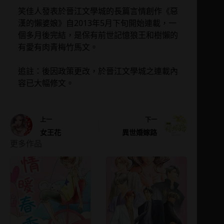
笑佳人發表於晉江文學城的長篇言情創作《惡
漢的懶婆娘》自2013年5月下旬開始連載，一
個多月後完結，是保有前世記憶狼王和樹懶的
有愛有肉青梅竹馬文。
追註：後因政策更改，於晉江文學城之連載內
容已大幅修文。
上一
下一
女王花
異世婚嫁路
更多作品