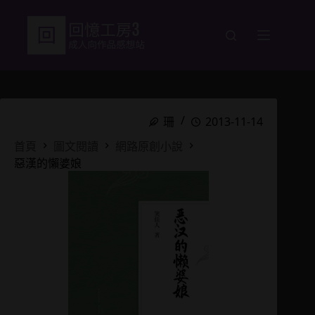
跳
至
主
要
內
容
珊
2013-11-14
首頁
圖文閱讀
網路原創小說
惡漢的懶婆娘