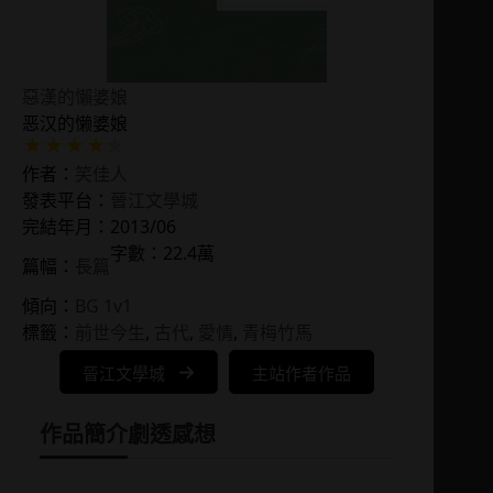
惡漢的懶婆娘
恶汉的懒婆娘
作者：
笑佳人
發表平台：
晉江文學城
完結年月：2013/06
字數：22.4萬
篇幅：
長篇
傾向：
BG 1v1
標籤：
前世今生
, 
古代
, 
愛情
, 
青梅竹馬
晉江文學城
主站作者作品
作品簡介
劇透感想