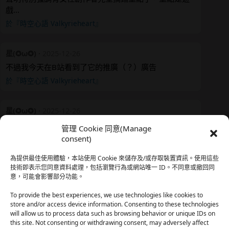
戲…
於『時空心語 Valkyrieheart』
星(✪ω✪)
·
2025-12-26
不過我今天在B站看到了它的推廣（？）廣告
於『時空心語 Valkyrieheart』
星(✪ω✪)
·
2025-12-26
我還有在上線，但其實除了第一章，我一個人的澀澀都
管理 Cookie 同意(Manage
還…
consent)
於『時空心語 Valkyrieheart』
為提供最佳使用體驗，本站使用 Cookie 來儲存及/或存取裝置資訊。使用這些
技術即表示您同意資料處理，包括瀏覽行為或網站唯一 ID。不同意或撤回同
意，可能會影響部分功能。
珊
·
2025-12-17
我也好久沒看PO了，追完這篇好吃的哈利波特同人後，
To provide the best experiences, we use technologies like cookies to
…
store and/or access device information. Consenting to these technologies
will allow us to process data such as browsing behavior or unique IDs on
於『HP霍格沃茨男生隱秘資料測評表』
this site. Not consenting or withdrawing consent, may adversely affect