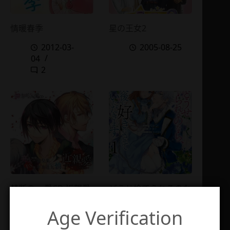
情暖春季
星の王女2
2012-03-
2005-08-25
04
2
禁断の××愛CD 近親愛
どうせ捨てられるのな
～血をわけた弟との結
ら、最後に好きにさせ
Age Verification
末～
ていただきます