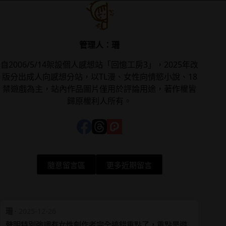
管理人：珊
自2006/5/14架設個人感想站「回憶工房3」，2025年改
版分出成人向感想分站，以TL漫、女性向情慾小說、18
禁遊戲為主，站內作品圖片僅用於評論用途，著作權皆
歸原權利人所有。
隨意留言區
更多近期留言
珊
·
2025-12-26
聲明特別強調有女性創作者完全搞錯重點了，重點是遊