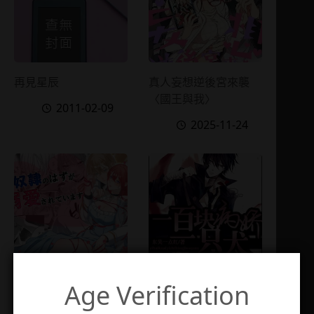
再見星辰
真人妄想逆後宮來襲
〈國王與我〉
2011-02-09
2025-11-24
Age Verification
本應是性奴隸卻被溺愛
一百塊一隻病嬌犬
2025-03-03
2015-01-26