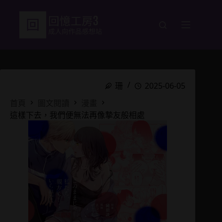
跳
至
主
要
內
容
珊
2025-06-05
首頁
圖文閱讀
漫畫
這樣下去，我們便無法再像摯友般相處