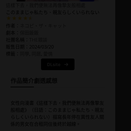
這樣下去，我們便無法再像摯友般相處
このままじゃ私たち、親友らしくいられない
作者：
ネコピ・ザ・キャット
劇本：
保田飯飯
社團名稱：
THE猥談
販售日期：2024/03/20
標籤：
同學
, 
同居
, 
愛情
DLsite
作品簡介
劇透感想
女性向漫畫《這樣下去，我們便無法再像摯友
般相處》（日語：このままじゃ私たち、親友
らしくいられない）描寫長年停在異性友人關
係的男女在合租同住後終於越線。