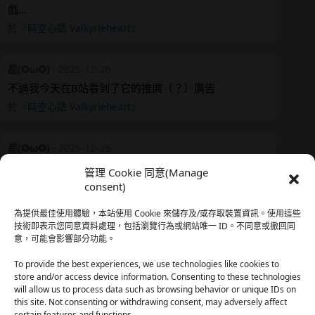
戲…
於『時空心語 Valkyrieheart』
星(✪ω✪)
·
2025-12-26
不過我今天在B站看到了它的推廣（？）廣告
於『時空心語 Valkyrieheart』
星(✪ω✪)
·
2025-12-26
我還有在上線，但其實除了第一章，我一個人的澀澀都
管理 Cookie 同意(Manage
還…
consent)
於『時空心語 Valkyrieheart』
為提供最佳使用體驗，本站使用 Cookie 來儲存及/或存取裝置資訊。使用這些
技術即表示您同意資料處理，包括瀏覽行為或網站唯一 ID。不同意或撤回同
意，可能會影響部分功能。
珊
·
2025-12-17
我也好久沒看PO了，追完這篇好吃的哈利波特同人後，
To provide the best experiences, we use technologies like cookies to
…
store and/or access device information. Consenting to these technologies
will allow us to process data such as browsing behavior or unique IDs on
於『HP霍格沃茨男生隱秘資料測評表』
this site. Not consenting or withdrawing consent, may adversely affect
certain features and functions.