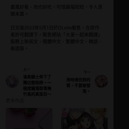
畫風好看、肉也好吃，可惜篇幅短短，令人意
猶未盡。
日文版2023年5月1日於DLsite販售，在原作
者許可翻譯下，販售網站「大家一起來翻譯」
服務上架英文、簡體中文、繁體中文、韓語、
泰語版。
上一
下一
溫柔騎士佈下了
用吻堵住妳的
獨佔慾陷阱。～
唇，不要被發
極度寵溺型青梅
現。
竹馬的真面目～
更多作品