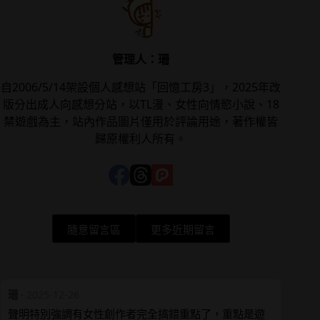
管理人：珊
自2006/5/14架設個人感想站「回憶工房3」，2025年改
版分出成人向感想分站，以TL漫、女性向情慾小說、18
禁遊戲為主，站內作品圖片僅用於評論用途，著作權皆
歸原權利人所有。
隨意留言區
更多近期留言
珊
·
2025-12-26
聲明特別強調有女性創作者完全搞錯重點了，重點是遊