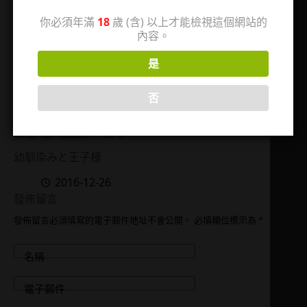
你必須年滿
18
歲 (含) 以上才能檢視這個網站的
內容。
是
否
幼馴染みと王子様
2016-12-26
發佈留言
發佈留言必須填寫的電子郵件地址不會公開。
必填欄位標示為
*
名稱
電子郵件