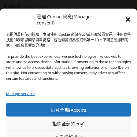
星(✪ω✪)
·
2025-12-26
我還有在上線，但其實除了第一章，我一個人的澀澀都
管理 Cookie 同意(Manage
還…
consent)
於『時空心語 Valkyrieheart』
為提供最佳使用體驗，本站使用 Cookie 來儲存及/或存取裝置資訊。使用這些
技術即表示您同意資料處理，包括瀏覽行為或網站唯一 ID。不同意或撤回同
意，可能會影響部分功能。
珊
·
2025-12-17
我也好久沒看PO了，追完這篇好吃的哈利波特同人後，
To provide the best experiences, we use technologies like cookies to
…
store and/or access device information. Consenting to these technologies
will allow us to process data such as browsing behavior or unique IDs on
於『HP霍格沃茨男生隱秘資料測評表』
this site. Not consenting or withdrawing consent, may adversely affect
certain features and functions.
星(✪ω✪)
·
2025-12-17
Manage services
好久沒看PO了 最近都在看晉江 也沒看過哈利波特同…
於『HP霍格沃茨男生隱秘資料測評表』
同意全部(Accept)
珊
·
2025-11-30
拒絕全部(Deny)
這篇撐過開頭鋪陳發現女主跟男主是合意不用對婚姻負
忠…