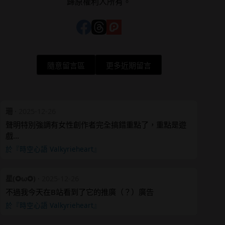
歸原權利人所有。
隨意留言區
更多近期留言
珊
·
2025-12-26
聲明特別強調有女性創作者完全搞錯重點了，重點是遊
戲…
於『時空心語 Valkyrieheart』
星(✪ω✪)
·
2025-12-26
不過我今天在B站看到了它的推廣（？）廣告
於『時空心語 Valkyrieheart』