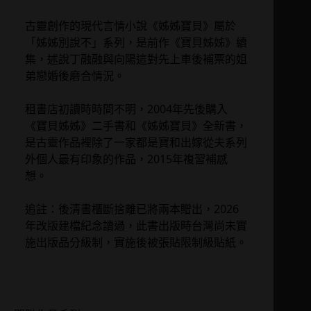
古靈創作的現代言情小說《姊姊寶貝》屬於
「姊姊別說不」系列，是前作《寶貝姊姊》續
集，述說丁融融與向陽這對先上車後補票的姐
弟戀婚後磨合情況。
租書店初讀時時間不明，2004年先後購入
《寶貝姊姊》二手書和《姊姊寶貝》全新書，
是古靈作品裡除了一家都是寶和出嫁從夫系列
外個人最有印象的作品，2015年複習補感
想。
追註：後清書櫃斷捨離已將兩本贈出，2026
年改版建檔紀念讀過，此書出版時台灣尚未實
施出版品分級制，實施後被張貼限制級貼紙。