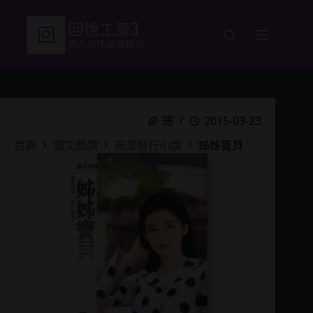
跳
至
主
要
內
容
珊
2015-03-23
首頁
圖文閱讀
商業發行小說
姊姊寶貝