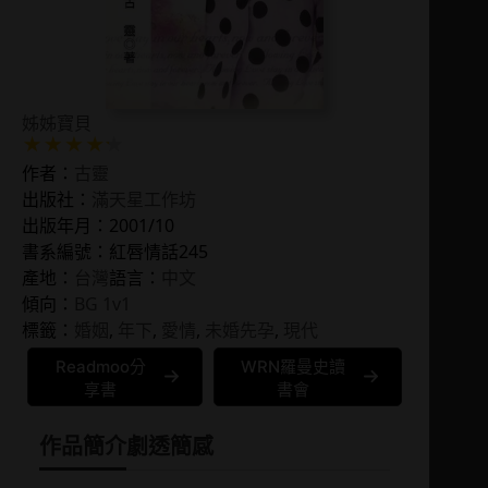
姊姊寶貝
作者：
古靈
出版社：
滿天星工作坊
出版年月：2001/10
書系編號：紅唇情話245
產地：
台灣
語言：
中文
傾向：
BG 1v1
標籤：
婚姻
, 
年下
, 
愛情
, 
未婚先孕
, 
現代
Readmoo分
WRN羅曼史讀
享書
書會
作品簡介
劇透簡感