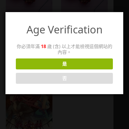
Age Verification
你必須年滿
18
歲 (含) 以上才能檢視這個網站的
小雞，快跑
「お持ち帰り」シリー
內容。
ズ
2011-07-
是
20
2026-05-26
2
否