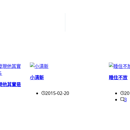
小清新
睡住不放
現他其實是
2015-02-20
20
3