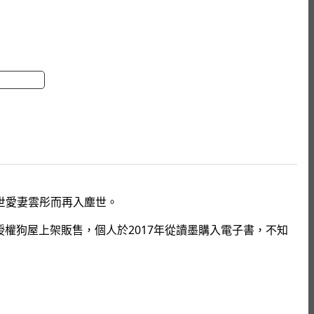
分享書
世愛妻雲彤而再入塵世。
授權狗屋上架販售，個人於2017年從讀墨購入電子書，不知