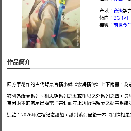
產地：
台灣
語
傾向：
BG 1v1
標籤：
前世今
作品簡介
四方宇創作的古代背景言情小說《雲海情濤》上下兩冊，為
被列為緣夢系列、相思絕系列之五或相思之外系列之四，最早由
為何兩本的狗屋出版電子書封面左上角仍保留夢之鄉書系編
追註：2026年建檔紀念讀過，讀到系列最後一本《問情相