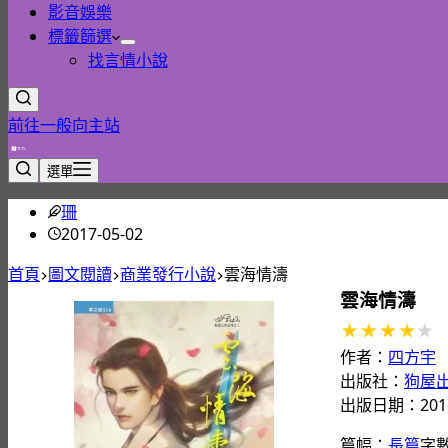
影音娛樂
標籤篩選
找言情小說
前往一般向主站
選單
珊
2017-05-02
首頁
圖文閱讀
商業發行小說
雲海情濤
雲海情濤
作者：
四方宇
出版社：
狗屋
出版日期：2016
篇幅：
長篇
字數