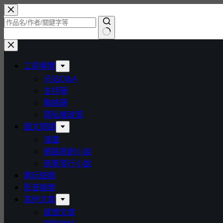
跳
至
主
找
要
不
內
工房導覽
到
容
分站Q&A
符
支持珊
合
聯絡珊
條
隱私權政策
件
圖文閱讀
的
漫畫
結
網路原創小說
果
商業發行小說
電玩遊戲
影音娛樂
其他文章
感想文章