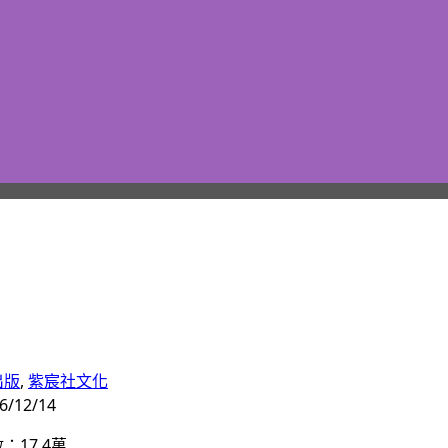
出版
, 
紫宸社文化
/12/14
：17.4萬