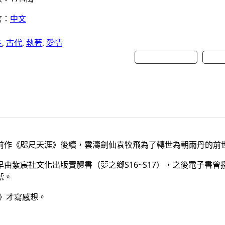
言：
中文
生
, 
古代
, 
執著
, 
愛情
羅曼史讀書會
讀墨
前作《咫尺天涯》後續，雲濤劍仙袁牧飛為了轉世為朝雨丹的前
紫宸社文化出版實體書（夢之鄉S16~S17），之後電子書曾
號。
思》才寫感想。