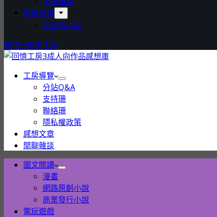
閒聊雜談
標籤篩選
找言情小說
前往一般向主站
工房導覽
分站Q&A
支持珊
聯絡珊
隱私權政策
感想文章
閒聊雜談
圖文閱讀
漫畫
網路原創小說
商業發行小說
電玩遊戲