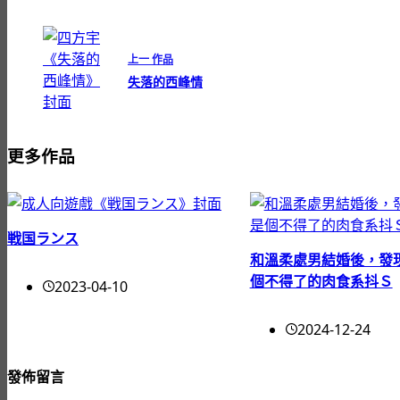
上一
作品
失落的西峰情
更多作品
戦国ランス
和溫柔處男結婚後，發
個不得了的肉食系抖Ｓ
2023-04-10
2024-12-24
發佈留言