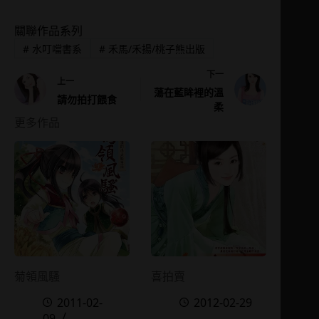
關聯作品系列
#
水叮噹書系
#
禾馬/禾揚/桃子熊出版
下一
上一
蕩在藍眸裡的溫
請勿拍打餵食
柔
更多作品
菊領風騷
喜拍賣
2011-02-
2012-02-29
09