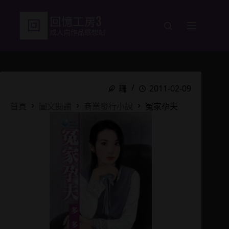
跳
至
主
要
內
容
珊
2011-02-09
首頁
圖文閱讀
商業發行小說
冤家孕夫