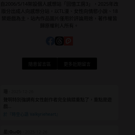
自2006/5/14架設個人感想站「回憶工房3」，2025年改
版分出成人向感想分站，以TL漫、女性向情慾小說、18
禁遊戲為主，站內作品圖片僅用於評論用途，著作權皆
歸原權利人所有。
隨意留言區
更多近期留言
珊
·
2025-12-26
聲明特別強調有女性創作者完全搞錯重點了，重點是遊
戲…
於『時空心語 Valkyrieheart』
星(✪ω✪)
·
2025-12-26