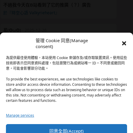
不過我今天在B站看到了它的推廣（？）廣告
於『時空心語 Valkyrieheart』
星(✪ω✪)
·
2025-12-26
我還有在上線，但其實除了第一章，我一個人的澀澀都
管理 Cookie 同意(Manage
還…
consent)
於『時空心語 Valkyrieheart』
為提供最佳使用體驗，本站使用 Cookie 來儲存及/或存取裝置資訊。使用這些
技術即表示您同意資料處理，包括瀏覽行為或網站唯一 ID。不同意或撤回同
意，可能會影響部分功能。
珊
·
2025-12-17
我也好久沒看PO了，追完這篇好吃的哈利波特同人後，
To provide the best experiences, we use technologies like cookies to
…
store and/or access device information. Consenting to these technologies
will allow us to process data such as browsing behavior or unique IDs on
於『HP霍格沃茨男生隱秘資料測評表』
this site. Not consenting or withdrawing consent, may adversely affect
certain features and functions.
星(✪ω✪)
·
2025-12-17
Manage services
好久沒看PO了 最近都在看晉江 也沒看過哈利波特同…
於『HP霍格沃茨男生隱秘資料測評表』
同意全部(Accept)