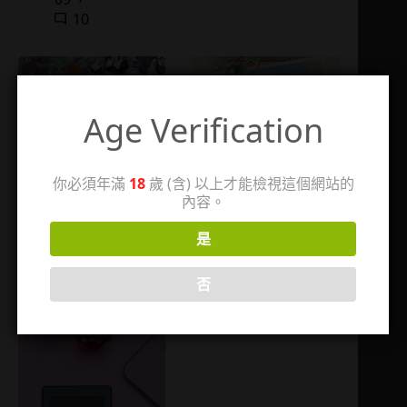
10
Age Verification
你必須年滿
18
歲 (含) 以上才能檢視這個網站的
內容。
ランス・クエスト
Pretty flap ～チョコ
是
レートテイスト~
2023-05-09
否
2006-12-15