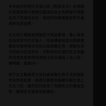
多多創作的現代言情小說《冤家孕夫》故事關
於曾遭背叛不再相信愛情的女主角舒靜平想要
有孩子而尋找孕夫，曾經的同事兼冤家對手聶
海乘毛遂自薦。
女主角訂婚後被劈腿而不再談愛情，專心事業
成為業界中的女強人，因身體被檢查出問題需
要趁年輕時懷孕否則日後很難生育，想要有孩
子的她決定找孕夫，早對她有好感的男主角聽
到消息氣急敗壞用激將法成功讓兩人滾上床，
纏啊纏，最後HE。
楔子女主難產男主發狂威脅醫生救不活就進監
牢別想再執業，將責任都推到婦產科醫生頭上
也太刁民，雖然目的是為了突顯男主的著急恐
慌，霸總宣言還是有點尷尬。