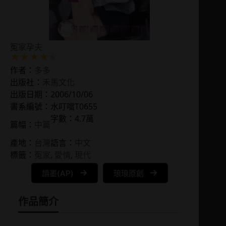
冤家孕夫
作者：
多多
出版社：
禾馬文化
出版日期：2006/10/06
書系編號：水叮噹T0655
字數：4.7萬
篇幅：
中篇
產地：
台灣
語言：
中文
標籤：
冤家
, 
愛情
, 
現代
讀墨(AP)
琅琅原創
作品簡介