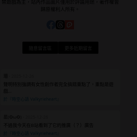
禁遊戲為主，站內作品圖片僅用於評論用途，著作權皆
歸原權利人所有。
隨意留言區
更多近期留言
珊
·
2025-12-26
聲明特別強調有女性創作者完全搞錯重點了，重點是遊
戲…
於『時空心語 Valkyrieheart』
星(✪ω✪)
·
2025-12-26
不過我今天在B站看到了它的推廣（？）廣告
於『時空心語 Valkyrieheart』