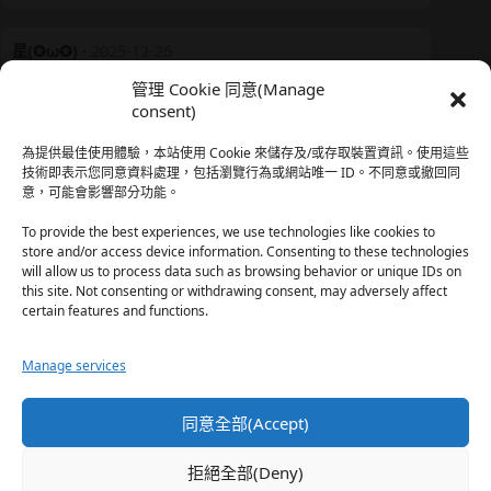
星(✪ω✪)
·
2025-12-26
我還有在上線，但其實除了第一章，我一個人的澀澀都
管理 Cookie 同意(Manage
還…
consent)
於『時空心語 Valkyrieheart』
為提供最佳使用體驗，本站使用 Cookie 來儲存及/或存取裝置資訊。使用這些
技術即表示您同意資料處理，包括瀏覽行為或網站唯一 ID。不同意或撤回同
意，可能會影響部分功能。
珊
·
2025-12-17
我也好久沒看PO了，追完這篇好吃的哈利波特同人後，
To provide the best experiences, we use technologies like cookies to
…
store and/or access device information. Consenting to these technologies
will allow us to process data such as browsing behavior or unique IDs on
於『HP霍格沃茨男生隱秘資料測評表』
this site. Not consenting or withdrawing consent, may adversely affect
certain features and functions.
星(✪ω✪)
·
2025-12-17
Manage services
好久沒看PO了 最近都在看晉江 也沒看過哈利波特同…
於『HP霍格沃茨男生隱秘資料測評表』
同意全部(Accept)
珊
·
2025-11-30
拒絕全部(Deny)