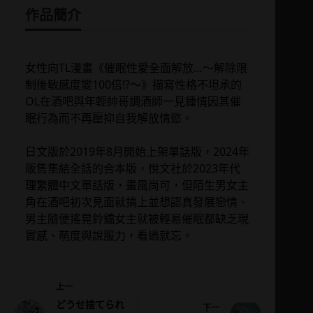
作品簡介
女性向TL漫畫《催眠性愛全面解放…～解除限
制後敏感度變100倍!?～》描寫性格不坦承的
OL在酒吧與年輕帥哥調酒師一見鍾情因其催
眠行為而不再壓抑自我解放情慾。
日文版於2019年8月開始上架單話版，2024年
販售集結全話的合本版，悅文社於2023年代
理繁體中文單話版，畫風尚可，但陌生男女主
角在酒吧初次見面就搞上並想認真發展戀情、
男主隨便搖晃鈴鐺女主就被輕易催眠都缺乏現
實感、萌度與說服力，看過就忘。
上一
どうせ捨てられ
下一