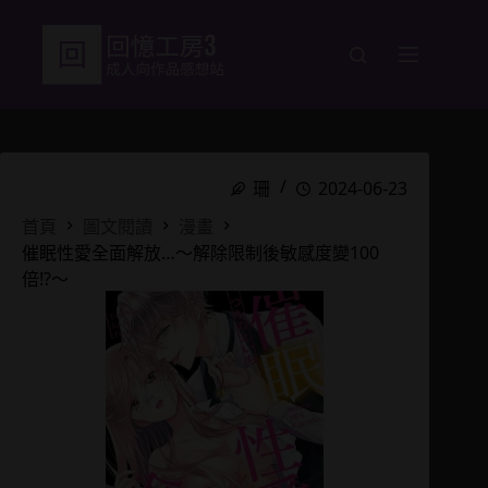
跳
至
主
要
內
容
珊
2024-06-23
首頁
圖文閱讀
漫畫
催眠性愛全面解放…～解除限制後敏感度變100
倍!?～