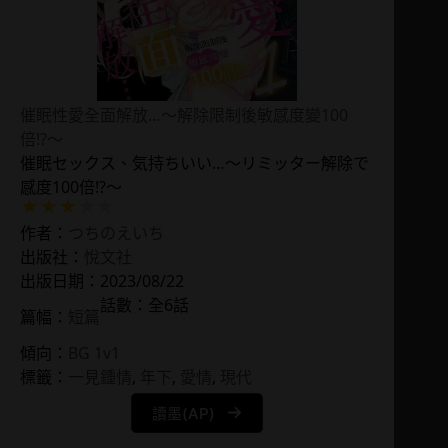
催眠性愛全面解放…～解除限制後敏感度變100
倍!?～
催眠セックス、気持ちいい…～リミッター解除で
感度100倍!?～
作者：
つちのえいち
出版社：
悅文社
出版日期：2023/08/22
話數：全6話
篇幅：
短篇
傾向：
BG 1v1
標籤：
一見鍾情
, 
年下
, 
愛情
, 
現代
讀墨(AP)