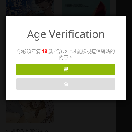
Age Verification
青梅竹馬想方設法殺死
愛情對手戲
你必須年滿
18
歲 (含) 以上才能檢視這個網站的
我的夏天漫無止境
2018-07-17
內容。
2025-05-06
是
否
幼馴染みと3Pジャッ