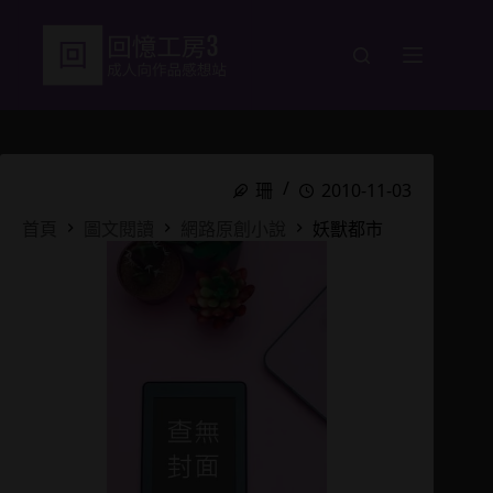
跳
至
主
要
內
容
珊
2010-11-03
首頁
圖文閱讀
網路原創小說
妖獸都市