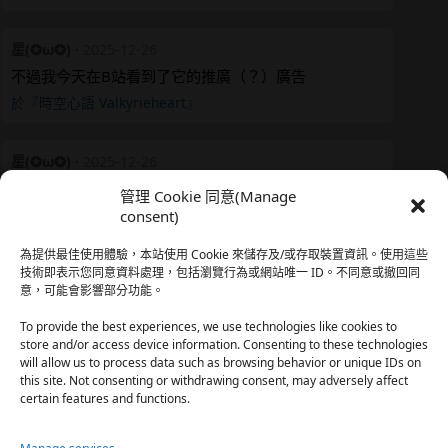
星(✪ω✪)
·
2025-12-26
不過我今天在B站看到了它的推廣（？）廣告
於『時空心語 Valkyrieheart』
星(✪ω✪)
·
2025-12-26
我還有在上線，但其實除了第一章，我一個人的澀澀都
管理 Cookie 同意(Manage
還…
consent)
於『時空心語 Valkyrieheart』
為提供最佳使用體驗，本站使用 Cookie 來儲存及/或存取裝置資訊。使用這些
技術即表示您同意資料處理，包括瀏覽行為或網站唯一 ID。不同意或撤回同
意，可能會影響部分功能。
珊
·
2025-12-17
我也好久沒看PO了，追完這篇好吃的哈利波特同人後，
To provide the best experiences, we use technologies like cookies to
…
store and/or access device information. Consenting to these technologies
will allow us to process data such as browsing behavior or unique IDs on
於『HP霍格沃茨男生隱秘資料測評表』
this site. Not consenting or withdrawing consent, may adversely affect
certain features and functions.
星(✪ω✪)
·
2025-12-17