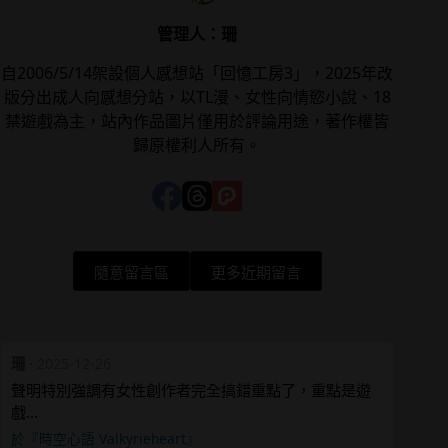
管理人：珊
自2006/5/14架設個人感想站「回憶工房3」，2025年改
版分出成人向感想分站，以TL漫、女性向情慾小說、18
禁遊戲為主，站內作品圖片僅用於評論用途，著作權皆
歸原權利人所有。
隨意留言區
更多近期留言
珊
·
2025-12-26
聲明特別強調有女性創作者完全搞錯重點了，重點是遊
戲…
於『時空心語 Valkyrieheart』