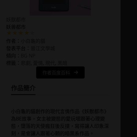
妖獸都市
妖兽都市
作者：
小白龜的貓
發表平台：
晉江文學城
傾向：
BG NP
標籤：
悲劇
, 
愛情
, 
現代
, 
黑暗
作者百度百科
作品簡介
小白龜的貓創作的現代言情作品《妖獸都市》
為BE故事，女主被變態的愛玩壞跟著心理變
態，墮落的天使瘋狂後反撲，寫得讓人印象深
刻，是會讓人跟著心顫的暗黑系作品。