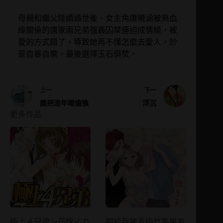
母親和繼父陸續過世後，女主角唐曉涵被無血
緣關係的唐家兩兄弟強姦囚禁逼迫成情婦，被
愛的方式錯了，導致她再不懂怎麼去愛人，於
是自暴自棄，最後選擇玉石俱焚。
上一
下一
誰把流年暗偷換
浮沉
更多作品
極上４兄弟～花嫁イカ
關於我被青梅竹馬男友