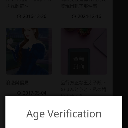
され飼育～
發現出軌了那件事
2016-12-26
2024-12-16
浪漫與偏見
品行方正な王太子殿下
のほんとうと、私の婚
2017-05-04
約のゆくえ
2026-03-09
Age Verification