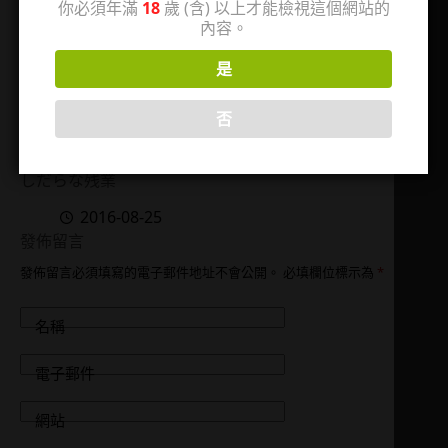
你必須年滿
18
歲 (含) 以上才能檢視這個網站的
內容。
是
否
肉食系スーツ男子 ふ
しだらな残業
2016-08-25
發佈留言
發佈留言必須填寫的電子郵件地址不會公開。
必填欄位標示為
*
名稱
電子郵件
網站