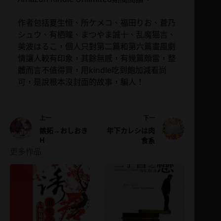
作者包括夏生恒、所ケメコ、福田りお、蒼乃
シュウ、有栖瞳、まつやま誠十、乱魔猫吉、
美波はるこ，個人只對第二篇和第六篇畫風劇
情讓人較有印象，其餘無感，有幾篇頗雷，整
體而言不值得買，用kindle吃到飽加減看尚
可，是說根本沒封面的故事，騙人！
下一
上一
年下カレシは肉
嫉妬→おしおき
H
食系
更多作品