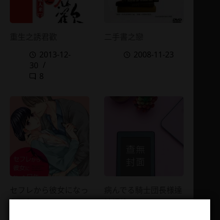
重生之誘君歡
二手書之戀
2013-12-
2008-11-23
30
8
セフレから彼女になっ
病んでる騎士団長様達
たワケ
は絕倫
2016-08-26
2019-04-