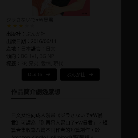
ジラさないで♥W暴君
出版社：
ぶんか社
出版日期：2016/06/11
產地：
日本
語言：
日文
傾向：
BG 1v1
, 
BG NP
標籤：
3P
, 
兄弟
, 
愛情
, 
現代
DLsite
ぶんか社
作品簡介
劇透感想
日文女性向成人漫畫《ジラさないで♥W暴
君》可譯為「別再吊人胃口了♥W暴君」，短
篇合集收錄八篇不同作者的短篇創作，於
Amazon Kindle Unlimited期間閱讀。