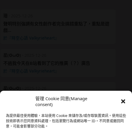
珊
·
2025-12-26
聲明特別強調有女性創作者完全搞錯重點了，重點是遊
戲…
於『時空心語 Valkyrieheart』
星(✪ω✪)
·
2025-12-26
不過我今天在B站看到了它的推廣（？）廣告
於『時空心語 Valkyrieheart』
星(✪ω✪)
·
2025-12-26
我還有在上線，但其實除了第一章，我一個人的澀澀都
管理 Cookie 同意(Manage
還…
consent)
於『時空心語 Valkyrieheart』
為提供最佳使用體驗，本站使用 Cookie 來儲存及/或存取裝置資訊。使用這些
技術即表示您同意資料處理，包括瀏覽行為或網站唯一 ID。不同意或撤回同
意，可能會影響部分功能。
珊
·
2025-12-17