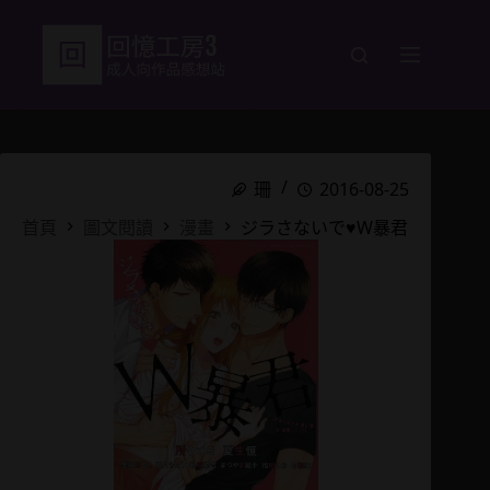
跳
至
主
要
內
容
珊
2016-08-25
首頁
圖文閱讀
漫畫
ジラさないで♥W暴君