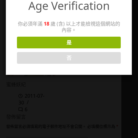
Age Verification
08
12
你必須年滿
18
歲 (含) 以上才能檢視這個網站的
內容。
是
否
蜜蜂妖紀
2011-07-
30
6
發佈留言
發佈留言必須填寫的電子郵件地址不會公開。
必填欄位標示為
*