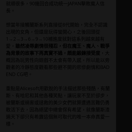
就順很多，90幾回合成功統一JAPAN擊敗魔人信
長。
想當年接觸蘭斯系列直接從8代開始，完全不認識
出現的女角，但還是玩得蠻開心，之後回頭從
1→2→3→6→9→10補進度就對這系列越來越有
愛，
雖然凌辱劇情很殘忍，但在魔王、魔人、戰爭
為背景的故事下再真實不過，頗能鍛鍊接受度
，大
概因為玩男性向遊戲不太會有帶入感，所以能以旁
觀者的冷靜態度觀看那些避不開的悲慘劇情和BAD
END CG吧。
重點是Alicesoft用歡脫的手法描述那些殘酷，有蘭
斯、有哈尼和其他各種笑點，讓玩家不至於卻步，
被蘭斯或禍害或拯救的美少女們就算遭遇苦難仍勇
敢活下去，因為絕望中總會保有希望，就像蘭斯渣
遍天下卻只有希露這個無可取代的唯一本命真愛一
樣。