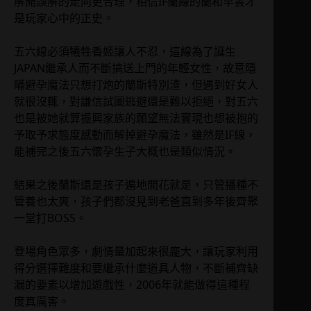
解開誤解的走向更合理，相信IF蘭線的蘭和早雲才
是玩家心中的正史。
五六線必須犧牲香姬讓人不忍，這線為了誕生
JAPAN繼承人而不斷搞送上門的年輕女性，故意隱
瞞避孕魔法只想打炮的蘭斯特別渣，但遇到好女人
就很沒輒，對謙信試圖逃避還是難以拒絕，對五六
也是被她就算振興家族的願望無法實現也想被抱的
予取予求態度感動而解掉避孕魔法，雖然是IF線，
能補完之後五六懷孕生子大概也是類似情況。
結果之後蘭斯還是孩子遍地開花就是，只管播種不
管養也太爽，孩子們都沒見到老爸直到多年後齊聚
一堂打BOSS。
登場角色眾多，劇情量加起來很龐大，讓玩家利用
得分選擇難度和要繼承什麼道具人物，不斷補齊缺
漏的要素以增加遊戲性，2006年就能做得這種程
度真厲害。