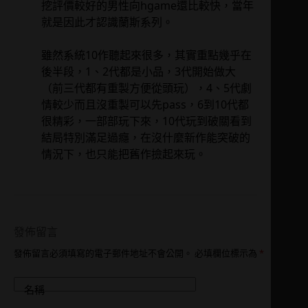
挖評價較好的男性向hgame還比較快，當年
就是因此才認識蘭斯系列。
雖然系統10作聽起來很多，其實重點幾乎在
後半段，1、2代都是小品，3代開始做大
（前三代都有重製方便從頭玩），4、5代劇
情較少而且沒重製可以先pass，6到10代都
很精彩，一部部玩下來，10代玩到破關看到
結局特別滿足過癮，在沒什麼新作能突破的
情況下，也只能把舊作撿起來玩。
發佈留言
發佈留言必須填寫的電子郵件地址不會公開。
必填欄位標示為
*
名稱