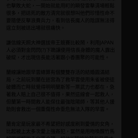
也擊敗大蛇，一開始就能用町的瞬發雷擊清場輕鬆
很多，把送死的敵方清完就很想叫他們珍惜性命不
要隨便反擊浪費兵力，看到信長魔人的陰謀無法得
逞立刻被送出場就很痛快。
謙信線天照大神選拔帝王競賽比較鬧，利用JAPAN
人必須對金閃閃(?)下跪讓使用信長身體的魔人露出
破綻，才出現信長能活著跟小香團聚的可能性。
蘭線讓她跟早雲總算有個雙雙存活的結婚圓滿結
局，之前玩到蘭在迷宮為了救早雲使用朱雀被使徒
破體而亡時就覺得明明蘭斯等一票武力也都在，急
著救人賠上自己很不值得，果然這線會一起救人，
但蘭第一時間救人能保住最強陰陽師，等其他人援
助則會救出一個重傷性命垂危無法入隊的早雲。
蘭肯定是玩家最不希望把好感度刷到愛情的女角，
比起被上太多次愛上強姦犯，當然是用吻喚醒竹馬