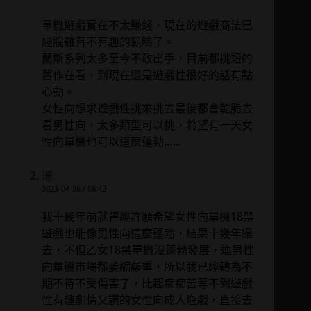
單機遊戲實在不太賺錢，現在的遊戲商法已
經脫離有不有趣的範疇了。
蘭斯系列太多至今不敢出手，目前都挑短的
舊作在看，到現在還是遊戲性很好的話有點
心動。
女性向想求遊戲性挑來挑去最後都會乾脆去
看男性向，太多類型可以挑，希望有一天女
性向單機也可以這麼蓬勃……
珊
2023-04-26 / 08:42
我十幾年前就曾經許願希望女性向單機18禁
遊戲也能像男性向這麼蓬勃，結果十幾年過
去，不但乙女18禁單機沒蓬勃發展，連男性
向單機市場都萎縮嚴重，所以我已經轉為不
期不待不受傷害了，比起痴痴苦等不到遊戲
性有趣劇情又讚的女性向成人遊戲，直接去