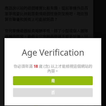
應該說以前的遊戲確實比較有趣，從前單機作品百
家爭鳴要比拚創意劇情遊戲性做到至極吧，現在預
算在聲優和美術上可能就耗盡？
奈何單機遊戲投資報酬率低，除了小型或個人團隊
還願意開發，遊戲公司寧願靠營運手遊更好賺，只
能把優質舊作挖出來重溫，且玩且珍惜。
Age Verification
返回作品頁
你必須年滿
18
歲 (含) 以上才能檢視這個網站的
內容。
標籤
#
戰國蘭斯感想
是
相關文章
否