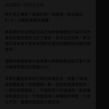
戰國蘭斯一周目正史線
終於真正補齊了錯過的那一堆劇情，再去重玩
8→9→10應該會更有感觸。
真喜歡鈴女坦然說出自己短命後騙蘭斯只是玩笑然
後說認識他真是太好了那段，女忍註定短命，那五
個忍者長老才會縱著把鈴女養成這種歡脫有趣的模
樣吧。
親眼目睹香姬事件後會更心疼她被救出後忍著不哭
冷靜接受現況的堅強QAQ
早雲和蘭這對青梅竹馬的命運好虐，有愛CP總是
會被蘭斯為了慾望橫插一腳，但說慘還是雪姬慘，
一路失身誰都能上，不過她至少在城滅前一直是備
受疼愛的公主，不像龍馬幾人被糟蹋到爆發，比慘
比不完，重要的還是為什麼而活。