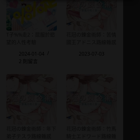
T子%%走2：屈服於慾
花冠の錬金術師：苦情
望的人性考驗
國王アドニス路線雜感
2024-01-04
2023-07-03
2 則留言
花冠の錬金術師：年下
花冠の錬金術師：竹馬
弟子テスラ路線雜感
騎士エドワード路線雜