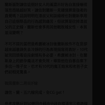
蘭斯面對謙信這個好女人的羞澀示好告白直接嚇得
落荒而逃超好笑，謙信對蘭斯一見鍾情算是強者的
直覺嗎？話說明明在渣叔父和談線裡也對蘭斯享用
自己這個祭品的行為感到痛苦，但就算是砍掉渣叔
父的正史線，蘭斯也會享用其他戰敗城女性，本質
並沒變啊？
不可不提的當然是希露被冰封後蘭斯故作不在意卻
越來越暴躁失去冷靜的行為表現描寫得真好，10代
破完回頭看這段劇情有多必要，希露被冰封，在蘭
斯身上的避孕魔法才會失效，導致他在自暴自棄下
多出一堆子女，也才有10代的魔王始末和老爸子女
們初相見驚喜。
戰國蘭斯二周目IF線
謙信、蘭、五六線完成，全CG get！
參考攻略玩到50幾回合藉由分歧存檔清完三條路線