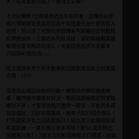
天，在兒童節完成了一周目正史線。
上次玩蘭斯7已經是將近五年前的事，這種自由度
高的策略類我很容易因為不知道要先做什麼而陷入
迷惘，所以除了光榮的英傑傳系列那種回合制戰棋
玩得頗愉快，三國志系列就沒碰，當初剛碰戰國蘭
斯時也查攻略研究很久，老是因為追求完美重來，
只玩到40幾回合……
這次直接參考手把手教導如何開劇情並取分的笨蛋
攻略：
LINK
清楚寫出每回合如何行動，總算終於順利推進故
事，雖然途中還是有狀況，雪姬逃跑導致武田宣戰
應付不來，才發現攻略只適用一周目，不能用多周
目存檔玩，只好砍檔重來，後來卡在51回合很久，
打死國拓牙勢力因為龍馬四人組血厚只能賭暗殺或
疾風點破，一直失敗花很多時間不斷S/L直到刷出
沒龍馬只有1、2個主力的較弱陣營才打得贏，後面