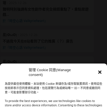
珊
·
2025-12-26
聲明特別強調有女性創作者完全搞錯重點了，重點是遊
戲…
於『時空心語 Valkyrieheart』
星(✪ω✪)
·
2025-12-26
不過我今天在B站看到了它的推廣（？）廣告
於『時空心語 Valkyrieheart』
星(✪ω✪)
·
2025-12-26
我還有在上線，但其實除了第一章，我一個人的澀澀都
管理 Cookie 同意(Manage
還…
consent)
於『時空心語 Valkyrieheart』
為提供最佳使用體驗，本站使用 Cookie 來儲存及/或存取裝置資訊。使用這些
技術即表示您同意資料處理，包括瀏覽行為或網站唯一 ID。不同意或撤回同
意，可能會影響部分功能。
珊
·
2025-12-17
我也好久沒看PO了，追完這篇好吃的哈利波特同人後，
To provide the best experiences, we use technologies like cookies to
…
store and/or access device information. Consenting to these technologies