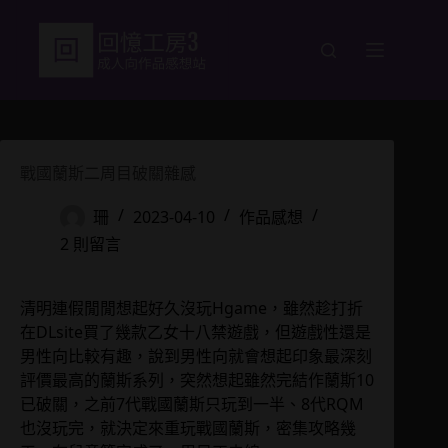
跳
至
主
要
內
容
戰國蘭斯二周目破關雜感
珊
2023-04-10
作品感想
2 則留言
清明連假閒閒想起好久沒玩Hgame，雖然趁打折
在DLsite買了幾款乙女十八禁遊戲，但遊戲性還是
男性向比較有趣，說到男性向就會想起印象最深刻
評價最高的蘭斯系列，突然想起雖然完結作蘭斯10
已破關，之前7代戰國蘭斯只玩到一半、8代RQM
也沒玩完，就決定來重玩戰國蘭斯，密集攻略幾