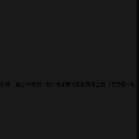
視掛掉，換台4K電視，我才會想購物衝動買新主機（明明還一堆