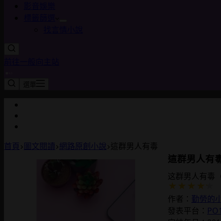
影音娛樂
標籤篩選
找言情小說
前往一般向主站
選單
首頁
圖文閱讀
網路原創小說
這群男人有毒
這群男人有
这群男人有毒（
作者：
勤勞的
發表平台：
PO