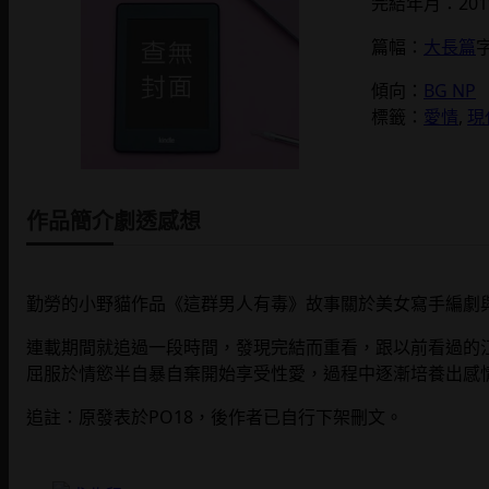
完結年月：2019
篇幅：
大長篇
字
傾向：
BG NP
標籤：
愛情
, 
現
作品簡介
劇透感想
勤勞的小野貓作品《這群男人有毒》故事關於美女寫手編劇
連載期間就追過一段時間，發現完結而重看，跟以前看過的
屈服於情慾半自暴自棄開始享受性愛，過程中逐漸培養出感
追註：原發表於PO18，後作者已自行下架刪文。