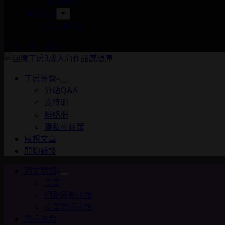
閒聊雜談
標籤篩選
找言情小說
前往一般向主站
工房導覽
分站Q&A
支持珊
聯絡珊
隱私權政策
感想文章
閒聊雜談
圖文閱讀
漫畫
網路原創小說
商業發行小說
電玩遊戲