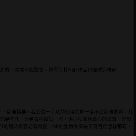
遊戲、歐美小說影集、電影等其他好作品也都歡迎推薦！
了，简洁精要，我会这一手从前阅读理解一定不会犯难的啊。几
完结不久，比有毒稍微短一点，讲述秋家秋童心的故事，貌似
1的甜法很容易有重复，NP的甜番外倒是千奇百怪怎样都有，