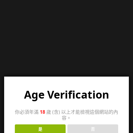
Age Verification
你必須年滿
18
歲 (含) 以上才能檢視這個網站的內
容。
是
否