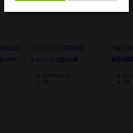
人NTR
ドＳシークと囚われ姫
綠色花椰
2016-08-25
20
2
4