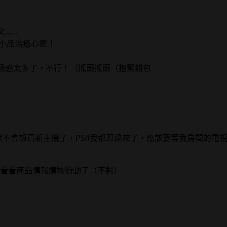
文……
馨小品治癒心靈！
誘惑太多了，不行！（搖頭搖頭（抱緊錢包
就不會想買新主機了，PS4我都忍過來了，應該要等我房間的電
看看商品情報購物衝動了（不對）