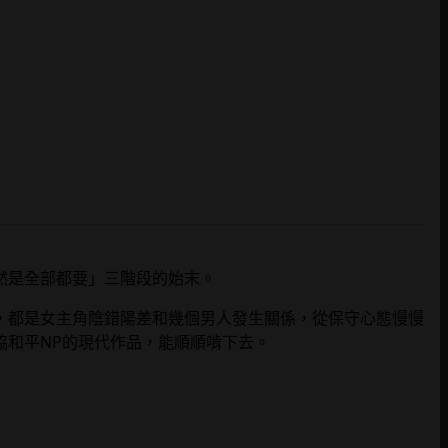
然是全部都要」三階段的始末。
，都是女主角陰錯陽差和幾個男人發生關係，從保守心態慢慢
協和平NP的現代作品，能順順啃下去。