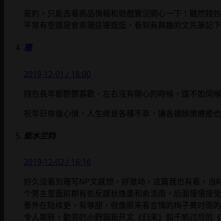
是的，只能去看商品情報和遊戲實況開心一下！雖然錢包
平常有空還是會來珊這邊逛逛，看到有興趣的文先筆記下
珊
2019-12-01 / 18:00
錢包長年都鬱鬱寡歡，左右沒有開心的時候，還不如伺候
祝早日恢復心情，人生總是各種不幸，讓各類娛樂療癒也
逝水兰钧
2019-12-02 / 16:16
好久没看到珊写NP文感想，好激动，这篇我也有看，当
个男主里面前期有些反感秋逸墨和俞浩南，后面慢慢接受
番外在陆续更，有够甜，很像原来看言情的梅子黄时雨的
令人期待。勤劳的小野猫新开文《归来》和千帆过尽的《