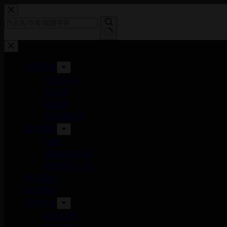
跳
至
主
找
要
不
內
工房導覽
到
容
分站Q&A
符
支持珊
合
聯絡珊
條
隱私權政策
件
圖文閱讀
的
漫畫
結
網路原創小說
果
商業發行小說
電玩遊戲
影音娛樂
其他文章
感想文章