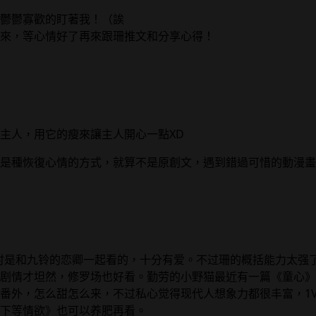
鬱鬱寡歡的盯著我！（誒
來，等心情好了再來跟珊推文和分享心得！
主人，用它的瘦來讓主人開心一點XD
是種恢復心情的方式，就算不是原創文，遇到錯過可惜的動漫畫
时是和九铃的恋卿一起看的，十分有爱。不过珊的概括能力太强
剧情才坦然，修罗场也好看。勤劳的小野猫最近有一篇《童心》
番外，怎么甜怎么来，不过私心觉得现代人想象力都很丰富，1V
下等情欲》也可以养肥再看。