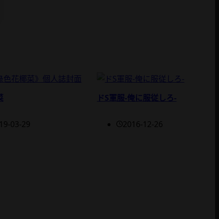
菜
ドS軍服-俺に服従しろ-
19-03-29
2016-12-26