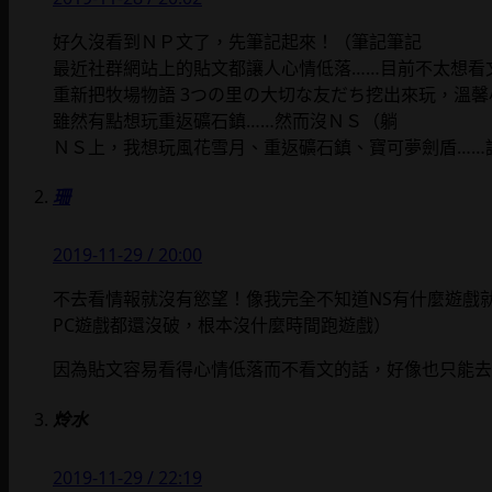
好久沒看到ＮＰ文了，先筆記起來！（筆記筆記
最近社群網站上的貼文都讓人心情低落……目前不太想看
重新把牧場物語 3つの里の大切な友だち挖出來玩，溫
雖然有點想玩重返礦石鎮……然而沒ＮＳ（躺
ＮＳ上，我想玩風花雪月、重返礦石鎮、寶可夢劍盾……
珊
2019-11-29 / 20:00
不去看情報就沒有慾望！像我完全不知道NS有什麼遊戲
PC遊戲都還沒破，根本沒什麼時間跑遊戲）
因為貼文容易看得心情低落而不看文的話，好像也只能去
炩水
2019-11-29 / 22:19