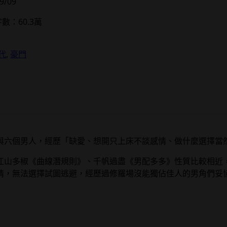
/09
數：60.3萬
代
, 
豪門
與六個男人，經歷「缺愛、想開只上床不談感情、做什麼選擇當
江山多椒《曲線潛規則》、千帆過盡《男配多多》性質比較相近
情，無法選擇試圖逃避，經歷過修羅場沒能獨佔佳人的男角們妥