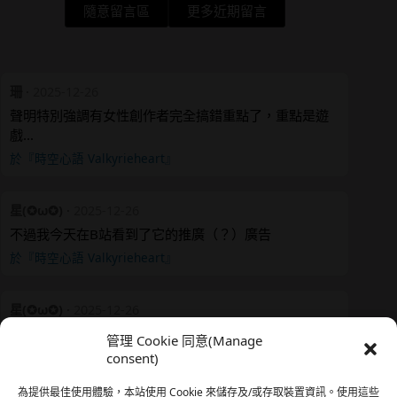
隨意留言區
更多近期留言
珊
·
2025-12-26
聲明特別強調有女性創作者完全搞錯重點了，重點是遊
戲…
於『時空心語 Valkyrieheart』
星(✪ω✪)
·
2025-12-26
不過我今天在B站看到了它的推廣（？）廣告
於『時空心語 Valkyrieheart』
星(✪ω✪)
·
2025-12-26
我還有在上線，但其實除了第一章，我一個人的澀澀都
管理 Cookie 同意(Manage
還…
consent)
於『時空心語 Valkyrieheart』
為提供最佳使用體驗，本站使用 Cookie 來儲存及/或存取裝置資訊。使用這些