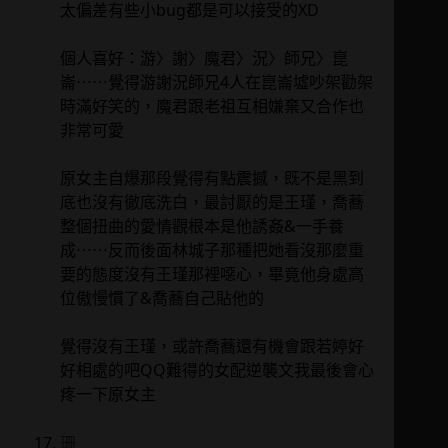
太偏差有些小bug都是可以接受的XD
個人喜好：游〉謝〉魔君〉況〉師兄〉崑
崙⋯⋯覺得游謝況師兄4人在崑崙墟吵架勸架
時滿好笑的，魔君跟老祖互相嫌棄又合作也
非常可愛
原女主自爆那段覺得有點震撼，既不是黑到
底也沒有徹底洗白，最討厭的是王瑾，喬蕎
整個扭曲的愛情觀根本是他誘姦&一手養
成⋯⋯反而後面林城子那種把她看沒那麼重
要的態度沒有王瑾那裡噁心，畢竟他身處高
位傲慢慣了&喬蕎自己貼他的
覺得沒有王瑾，或許喬蕎還有機會跟若婷好
好相處的吧QQ難得的女配逆襲文我最後會心
疼一下原女主
珊