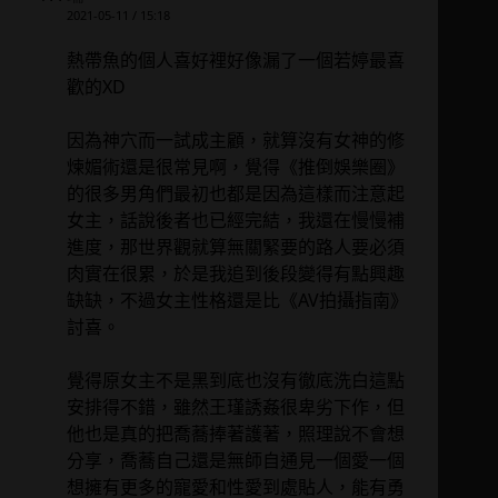
2021-05-11 / 15:18
熱帶魚的個人喜好裡好像漏了一個若婷最喜
歡的XD
因為神穴而一試成主顧，就算沒有女神的修
煉媚術還是很常見啊，覺得《推倒娛樂圈》
的很多男角們最初也都是因為這樣而注意起
女主，話說後者也已經完結，我還在慢慢補
進度，那世界觀就算無關緊要的路人要必須
肉實在很累，於是我追到後段變得有點興趣
缺缺，不過女主性格還是比《AV拍攝指南》
討喜。
覺得原女主不是黑到底也沒有徹底洗白這點
安排得不錯，雖然王瑾誘姦很卑劣下作，但
他也是真的把喬蕎捧著護著，照理說不會想
分享，喬蕎自己還是無師自通見一個愛一個
想擁有更多的寵愛和性愛到處貼人，能有勇