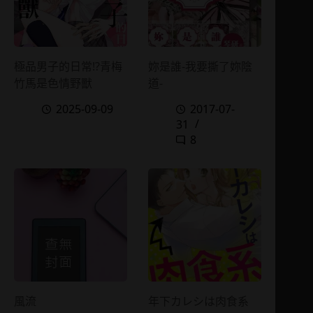
極品男子的日常!?青梅
妳是誰-我要撕了妳陰
竹馬是色情野獸
道-
2025-09-09
2017-07-
31
8
風流
年下カレシは肉食系