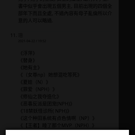
書中似乎會出現五個男主, 目前出現的四個全
部年下而且全處, 不過內容有母子亂倫所以介
意的人可以略過.
珊
2021-04-22 / 19:52
《浮萍》
《替身》
《她有主》
《（女尊np）她想混吃等死》
《夏娃（N）》
《罪爱（NPH）》
《修仙之我夺造化》
《恶毒反派是团宠(NPH)》
《18禁妖怪诊所( NPH)》
《这个种田系统有点色情啊（NP）》
《【王者】睡了那个MVP（NPH）》
《绕指柔（NP 高H）》