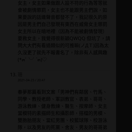
女主，女主如果做跟人設不符的行為等等就
會被劇情懲罰，女主也不能跟男主們說，如
果要說的話連聲音都發不了，我記很久的原
因是男主們自己發現有東西在威脅女主懲罰
女主所以在暗地裡（因為不能被劇情發現）
要救女主，我覺得很新穎QWQQ 但坑了，請
問大大們有看過類似的可推嘛(ノДＴ)因為太
久沒更了就先不報書名了，除非有人感興趣
(*๓´╰╯`๓)♡
珊
2021-04-23 / 20:47
春夢那篇看到文案「男神們有鄰居、竹馬、
同學、教授老師、軍訓教官、表弟、哥哥、
游泳教練、健身教練、醫生、按摩師、女主
當模特的素描師生和攝影師，搭檔的男模、
雙胞胎朋友、當紅男團、校籃球隊、校游泳
隊，以及男友的死黨、舍友、男友的哥哥弟