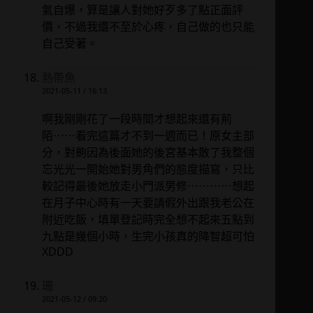
氣自爆，算是讓人對她好歹多了點正面評
價，不過我還不至於心疼，自己做的也只能
自己受著。
熱帶魚
2021-05-11 / 16:13
啊我剛剛花了一段時間才想起來還有荊
陌⋯⋯看完這篇才不到一週而已！原女主部
分，對齁因為後面她的後宮基本散了我整個
忘光光一開始她對男角們的態度描寫，只比
較記得最後她放走小門派男修⋯⋯⋯⋯想起
在月子中心時有一天要請假外出跟我老公在
附近吃飯，填單登記時完全想不起來五點到
九點是幾個小時，生完小孩真的降智超可怕
XDDD
珊
2021-05-12 / 09:20