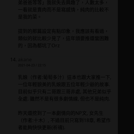
弟爸爸等等」我就失去興趣了，人數太多，
一看就是賣肉而不是寫感情，純肉的比較不
是我的菜。
提到的那篇設定有點印象，我應該有看過，
類似的就比較少見了，這年頭要推還蠻困難
的，因為都坑了Orz
akane
2021-04-23 / 22:15
乳娘（作者:葡萄多汁）這本也跟大家推一下,
一位年輕貌美的乳娘跟五位年輕少爺的故事.
目前似乎只有二哥跟三哥非處, 其他兄弟似乎
全處. 雖然不是有很多劇情線, 但也不是純肉.
昨天還挖到了一本劇情向的NP文, 女先生
（作者:十木）, 不過目前只寫到18章, 希望作
者能夠快快更新(祈禱).