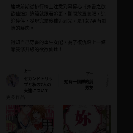
連載前期從排行榜上注意到幕幕心《穿書之欲
欲仙途》這篇就跟著追更，期間放置養肥，追
追停停，發現完結後補追到完，是1女7男有劇
情的鮮肉。
得知自己穿書的重生女配，為了復仇踏上一條
靠雙修升級的欲欲仙途！
上一
下一
セカンドトリッ
她有一個群的前
プと私の7人の
男友
夫達について
更多作品