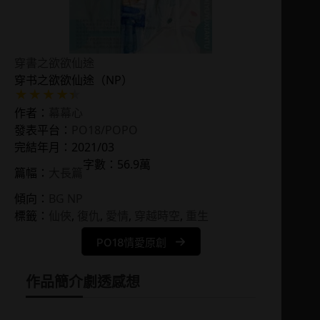
穿書之欲欲仙途
穿书之欲欲仙途（NP）
作者：
幕幕心
發表平台：
PO18/POPO
完結年月：2021/03
字數：56.9萬
篇幅：
大長篇
傾向：
BG NP
標籤：
仙俠
, 
復仇
, 
愛情
, 
穿越時空
, 
重生
PO18情愛原創
作品簡介
劇透感想