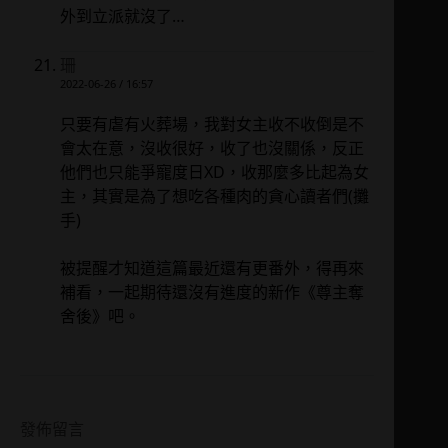
外到立派就沒了…
珊
2022-06-26 / 16:57
只要有虐有火葬場，我對女主收不收倒是不
會太在意，沒收很好，收了也沒關係，反正
他們也只能爭寵度日XD，收那麼多比起為女
主，其實是為了想吃各種肉的貪心讀者們(攤
手)
被提醒才知道這篇最近還有更番外，得再來
補看，一起期待還沒有進度的新作《尊主奪
舍後》吧。
發佈留言