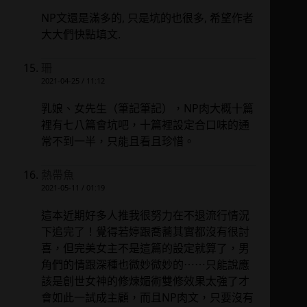
NP文還是滿多的, 只是坑的也很多, 希望作者
大大們快點填文.
珊
2021-04-25 / 11:12
乳娘、女先生（筆記筆記），NP肉大概十篇
裡有七八篇會坑吧，十篇裡設定合口味的通
常不到一半，只能且看且珍惜。
熱帶魚
2021-05-11 / 01:19
這本近期好多人推我很努力在不退流行情況
下追完了！覺得若婷跟喬蕎其實都沒有很討
喜，但完美女主不是這篇的設定就算了，男
角們的情跟深種也微妙微妙的⋯⋯只能說應
該是創世女神的修煉媚術雙修效果太強了才
會如此一試成主顧，而且NP肉文，只要沒有