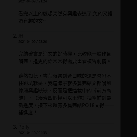
2021-04-09 / 21:24
看完以上的感想突然有興趣去追了,免的又錯
過有趣的文~
珊
2021-04-09 / 23:26
完結確實是追文的好時機，比較能一股作氣
啃完，追更的話常常得需要重看複習劇情。
雖然如此，書荒時遇到合口味的還是會忍不
住跳坑就是，我這陣子就多篇完結文都啃到
停滯興趣缺缺，反而是把連載中的《前方高
能》、《湊齊四個怪可以王炸》抽空補到最
新進度，接下來還有多篇完結PO18文得一一
補進度！
Polly
2021-04-10 / 04:33