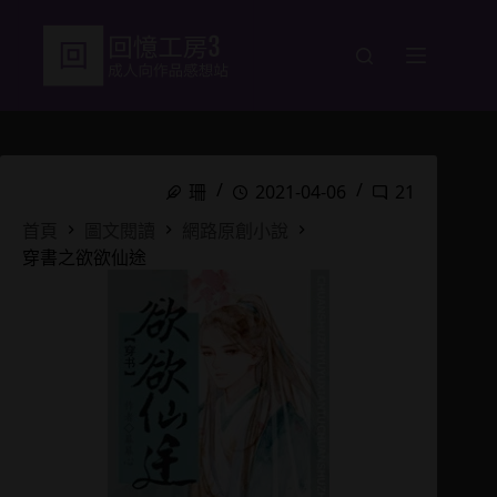
跳
至
主
要
內
容
珊
2021-04-06
21
首頁
圖文閱讀
網路原創小說
穿書之欲欲仙途