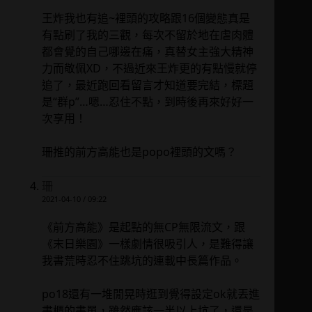
王炸我也有追~裡頭的攻略跟16個變態真是
有點刷了我的三觀，每次不留於地在虐肉體
都會覺的自己哪邊在痛，真替女主強大精神
力而敬佩XD，不過近來王炸更的有點慢就停
追了，最近跑回看留言才知道要完結，標題
是“群p”…嗯…忍住不點，到時後再來好好一
次享用！
珊推的前方高能也是popo裡頭的文嗎？
珊
2021-04-10 / 09:22
《前方高能》是起點的無CP無限流文，跟
《末日樂園》一樣劇情很吸引人，是難得讓
我書荒時忍不住跳坑的連載中長篇作品。
po18還有一堆閒晃時逛到覺得設定ok就丟進
書櫃的書單，雖然應該一半以上坑了，還是