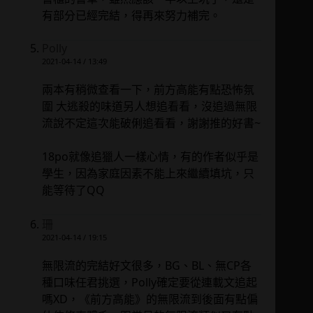
有部分已經完結，得再來努力補完。
Polly
2021-04-14 / 13:49
兩本有稍微查看一下，前方高能有點恐怖氛
圍 大逃殺的味道另人想追看看，沒追過無限
流說不定這次能破俐追看看，謝謝推的好書~
18po就像追獵人一樣心情，有的作者似乎是
學生，因為家庭因素不能上來繼續填坑，只
能等待了QQ
珊
2021-04-14 / 19:15
無限流的完結好文很多，BG、BL、無CP各
種口味任君挑選，Polly確定要從連載文追起
嗎XD，《前方高能》的無限流到後面有點偏