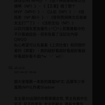
妖怪诊所( NPH)》、《这个种田系统有点色
情啊（NP）》、《【王者】睡了那个
MVP（NPH）》、《认怂（NP）》、《绕
指柔（NP 高H）》、《穿到男频爽文后我被
女主们艹了》、《​活色生仙（NP）》
以四月還有更為優先 (-^〇^-) 其實連載中的
不只看過這些，但有些看了沒記住內容
QWQQ
私心希望可以先看看《上流社會》和同個作
者的《罪愛》，真的超好看超好看超好看超
好看超好看不虐(*๓´╰╯`๓)♡
akane
2021-04-22 / 05:44
跟大家推薦一本新的連載NP文: 品嘗年少年
風華(NPH),作者Shadow
女主是30出頭的年輕單親女性, 男主有高中生
兒子, 兒子的室友, 女主的雇主, 還有大學生.