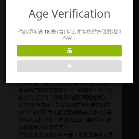
《穿到男频爽文后我被女主们艹了》
Age Verification
《品嘗年少年風華(NPH)》
這些都沒在我書櫃裡，感謝推文，來試試哪
你必須年滿
18
歲 (含) 以上才能檢視這個網站的
些比較可口美味！
內容。
(✪ω✪)
是
2021-04-22 / 23:50
否
之前還有追一部追得特別歡快的《每晚都进
男神们的春梦（NPH）》，感覺讀者們都很
嗨的那種，短時間內以迅雷不及掩耳之勢，
收藏留言珠珠勢如破竹，一路飆升，且佔榜
許久哈哈哈哈（我形容的還行嗎哈哈哈），
追PO多年首見，評論區都在想各種題材的
(σ°∀°)σ想不到什麼形容詞就是很嗨，但是
作者大大忙起來了更到163章，雖然說不會
坑會偶爾回來嗚嗚嗚。
更久超久之前還有追一部，是女主穿書有原