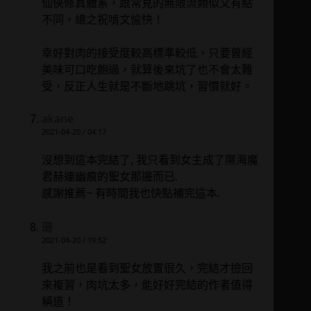
仙俠修真體系，跟常見的無限流類似又有點
不同，總之祝啃文愉快！
幸好對肉的接受度較高標準較低，只要曾經
美味可口吃飽過，就算後來坑了也不會太難
受，反正人生就是不斷地跳坑，習慣就好。
akane
2021-04-20 / 04:17
沒想到這本完結了, 我只看到女主成了隰海魔
君赫連幽痕的聖女那邊而已.
感謝推薦~ 有時間我也快點補完這本.
珊
2021-04-20 / 19:52
我之前也是看到聖女放置很久，完結才撿回
來複習，肉坑太多，能好好完結的作者值得
稱道！