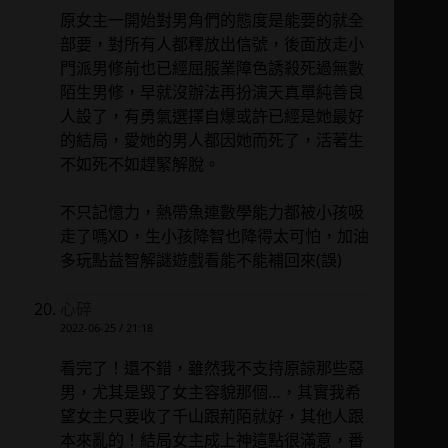
原女主一開始對男角們的態度是能要的就全
部要，對所有人都釋放出信號，後面放走小
門派男修前也已經屈服業障色誘殺死過無數
陌生男修，早就沒辦法再扮演天真單純善良
人設了，有勇氣選擇自爆或許已經是她最好
的結局，愛她的男人都因她而死了，活著生
不如死不如趕緊解脫。
不只記憶力，熱帶魚連數學能力都被小孩吸
走了嗎XD，生小孩降智也降得太可怕，加油
多玩點益智解謎遊戲看能不能補回來(誤)
心碎
2022-06-25 / 21:18
看完了！還不錯，雖然我不支持原諒那些惡
男，尤其是毀了女主容貌那個…，其實我希
望女主只要收了千山跟荊陌就好，其他人跟
本來亂的！結局女主成上神這點很滿意，番