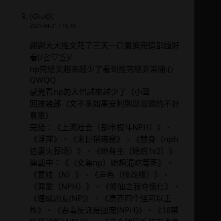
(✪ω✪)
2021-04-21 / 16:10
謝謝大大推文花了三天一口氣追完這部超好
看(/≧▽≦)/
np完結文越來越少了看到推完結非常開心
QWQQ
感覺看np的人也越來越少了（小聲
回推幾部（文不多如果安利到您寫過的不好
意思）
完結：《上流社会（都市权斗NPH）》、
《浮萍》、《末日销魂窟》、《替身（nph
追妻火葬场）》、《她有主（婚后1v2）》
連載中：《（女尊np）她想混吃等死》、
《夏娃（N）》、《声色（修改版）》、
《罪爱（NPH）》、《修仙之我夺造化》、
《速成炮友(NP)》、《凑齐四个怪可以王
炸》、《恶毒反派是团宠(NPH)》、《18禁