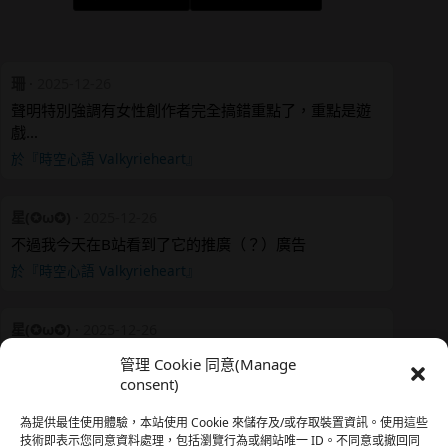
珊
·
2025-12-26
聲明特別強調有女性創作者完全搞錯重點了，重點是遊
戲…
於『時空心語 Valkyrieheart』
星(✪ω✪)
·
2025-12-26
不過我今天在B站看到了它的推廣（？）廣告
於『時空心語 Valkyrieheart』
星(✪ω✪)
·
2025-12-26
我還有在上線，但其實除了第一章，我一個人的澀澀都
管理 Cookie 同意(Manage
還…
consent)
於『時空心語 Valkyrieheart』
為提供最佳使用體驗，本站使用 Cookie 來儲存及/或存取裝置資訊。使用這些
技術即表示您同意資料處理，包括瀏覽行為或網站唯一 ID。不同意或撤回同