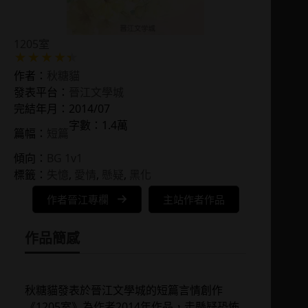
1205室
作者：
秋糖貓
發表平台：
晉江文學城
完結年月：2014/07
字數：1.4萬
篇幅：
短篇
傾向：
BG 1v1
標籤：
失憶
, 
愛情
, 
懸疑
, 
黑化
作者晉江專欄
主站作者作品
作品簡感
秋糖貓發表於晉江文學城的短篇言情創作
《1205室》為作者2014年作品，走懸疑恐怖