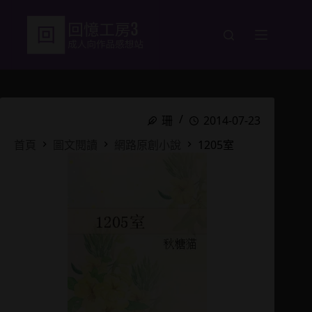
跳
至
主
要
內
容
珊
2014-07-23
首頁
圖文閱讀
網路原創小說
1205室