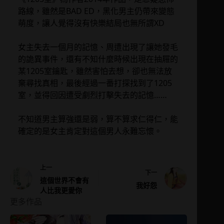
路線，雖然是BAD ED，黑化男主仍帶來變態
萌度，讓人覺得沒有快樂結局也無所謂XD
女主失去一個月的記憶、周遭出現了讓她發毛
的詭異事件，還有不知什麼時候出現在抽屜的
某1205室鑰匙，雖然害怕去想，卻也無法放
棄尋找真相，最後經過一番打探找到了1205
室，並得回因遭受劇烈打擊失去的記憶……
不知道男主算強還是弱，算不算求仁得仁，能
確定的是女主肯定對這個男人永難忘懷。
上一
下一
這個世界不會有
我好怨
人比我更愛你
更多作品