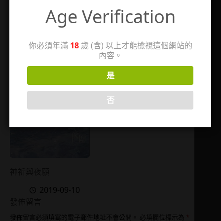
Age Verification
毫無保留地傾注於妳~
ヤンデレ王子が社畜女
與熱情上司的濃烈滿足
の私を離さない
SEX
你必須年滿
18
歲 (含) 以上才能檢視這個網站的
2025-09-09
內容。
2026-01-24
是
否
神祈與夜願
2019-09-10
發佈留言
發佈留言必須填寫的電子郵件地址不會公開。
必填欄位標示為
*