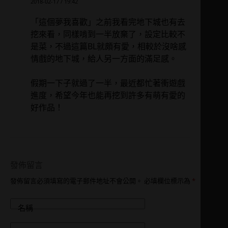
2018-02-17 / 19:42
「這個夢我喜歡」之前我看完地下城也有去
挖來看，同樣啃到一半放棄了，設定比較不
是菜，不過這篇BL就頗有愛，相較於沒啥感
情戲的地下城，給人另一方面的滿足感。
假期一下子就過了一半，最近都忙著衝遊戲
進度，希望今年也能再挖到許多有萌有愛的
好作品！
發佈留言
發佈留言必須填寫的電子郵件地址不會公開。
必填欄位標示為
*
名稱