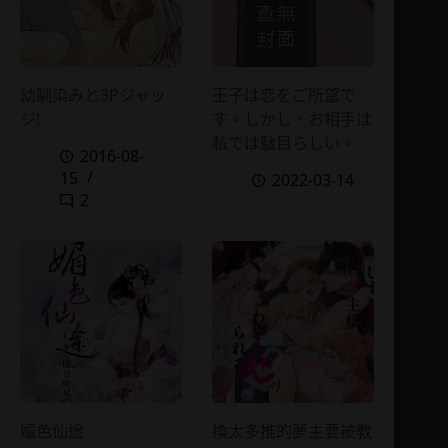
幼馴染みと3Pジャッ
王子は恋をご所望で
ジ!
す。しかし、お相手は
私では駄目らしい。
2016-08-
15
2022-03-14
2
媚色仙途
換太多推的夢主要被教