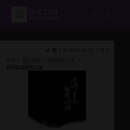
跳
至
主
要
內
容
珊
2017-11-13
2
首頁
圖文閱讀
網路原創小說
老師變成魅魔以後