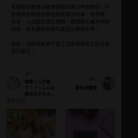
老師變成魅魔以後被曾經的魔法學徒推倒，不
知道彼此相愛的師徒秀恩愛的故事，世界觀、
背景、人設都合理有邏輯，感情戲也兼具肉和
純情，是有愛有好看的養成父嫁師生戀！
追註：因政策變更於晉江文學城發表之部分章
節已鎖文。
上一
下一
後輩くんが狼
で！？～こんな
重生成爐鼎
慰め方するの…
更多作品