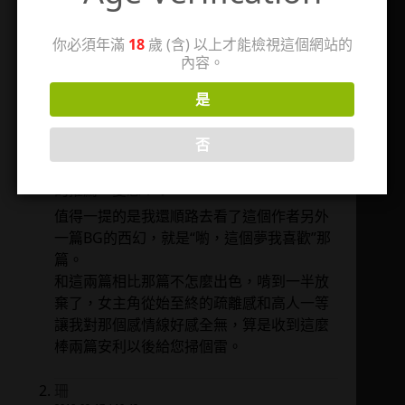
2018-02-17 / 06:13
超超超超喜歡這篇！先去看了地下城成長日
你必須年滿
18
歲 (含) 以上才能檢視這個網站的
誌以後再看這篇，聯動的感覺非常好！
內容。
這篇裡面喜歡海曼的內心獨白，因為是遊吟
是
詩人的設定嗎誇張得非常有趣，雷歇爾太美
味了嗚嗚嗚我的內心獨白在某些場合下和海
否
曼同步率幾乎80%。
地下城和這篇都是從珊這裡看來的，謝謝珊
的推薦，愛您！❤️
值得一提的是我還順路去看了這個作者另外
一篇BG的西幻，就是“喲，這個夢我喜歡”那
篇。
和這兩篇相比那篇不怎麼出色，啃到一半放
棄了，女主角從始至終的疏離感和高人一等
讓我對那個感情線好感全無，算是收到這麼
棒兩篇安利以後給您掃個雷。
珊