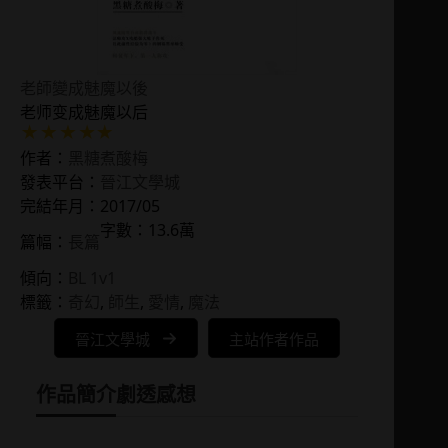
老師變成魅魔以後
老师变成魅魔以后
作者：
黑糖煮酸梅
發表平台：
晉江文學城
完結年月：2017/05
字數：13.6萬
篇幅：
長篇
傾向：
BL 1v1
標籤：
奇幻
, 
師生
, 
愛情
, 
魔法
晉江文學城
主站作者作品
作品簡介
劇透感想