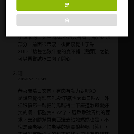
是
aster
2019-07-20 / 23:20
否
珊好久不見～最近看書頻率急劇下降XDDD
但是看到這篇的竹馬劇情感興趣，首次啃了
小說家的日文生肉XD不過只有看竹馬外送娘
部分，前面很帶感，後面感覺少了點
XDD「這隻色狼什麼的真不錯（點頭）之後
可以再嘗試啃生肉了開心！
珊
2019-07-21 / 13:49
恭喜開啃日文肉，有肉有動力對吧XD
是說只覺得監禁PLAY帶感也太重口味w，外
送娘憤怒一踹把竹馬踹得土下座道歉還蠻好
笑的啊，都監禁PLAY了，還乖乖聽青梅的要
求，去跑腿幫買東西送去給她媽媽也是，不
愧是寵老婆／怕老婆的忠實狼類嗎（笑），
不過設定吸引人的也不好找，如果有挖到其