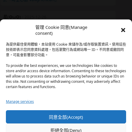
星(✪ω✪)
·
2025-12-26
我還有在上線，但其實除了第一章，我一個人的澀澀都
管理 Cookie 同意(Manage
還…
consent)
於『時空心語 Valkyrieheart』
為提供最佳使用體驗，本站使用 Cookie 來儲存及/或存取裝置資訊。使用這些
技術即表示您同意資料處理，包括瀏覽行為或網站唯一 ID。不同意或撤回同
意，可能會影響部分功能。
珊
·
2025-12-17
我也好久沒看PO了，追完這篇好吃的哈利波特同人後，
To provide the best experiences, we use technologies like cookies to
…
store and/or access device information. Consenting to these technologies
will allow us to process data such as browsing behavior or unique IDs on
於『HP霍格沃茨男生隱秘資料測評表』
this site. Not consenting or withdrawing consent, may adversely affect
certain features and functions.
星(✪ω✪)
·
2025-12-17
Manage services
好久沒看PO了 最近都在看晉江 也沒看過哈利波特同…
於『HP霍格沃茨男生隱秘資料測評表』
同意全部(Accept)
珊
·
2025-11-30
拒絕全部(Deny)