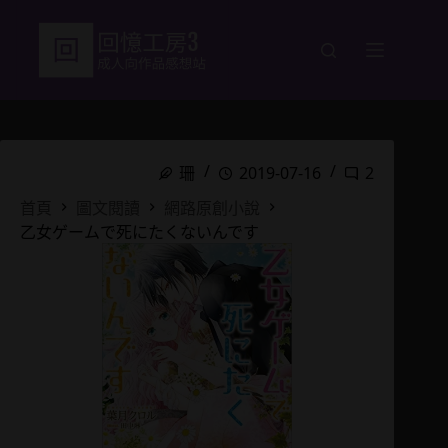
跳
至
主
要
內
容
珊
2019-07-16
2
首頁
圖文閱讀
網路原創小說
乙女ゲームで死にたくないんです