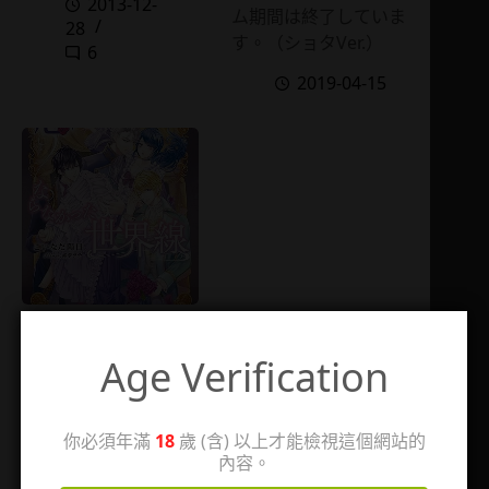
2013-12-
ム期間は終了していま
28
す。（ショタVer.）
6
2019-04-15
悪役令嬢にならなかっ
た世界線
Age Verification
2021-06-11
2 則留言
你必須年滿
18
歲 (含) 以上才能檢視這個網站的
內容。