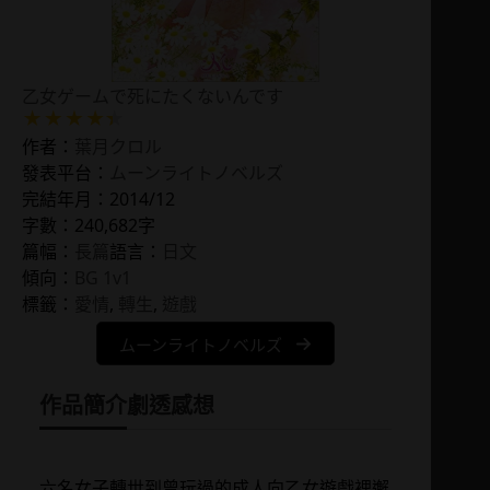
乙女ゲームで死にたくないんです
作者：
葉月クロル
發表平台：
ムーンライトノベルズ
完結年月：2014/12
字數：240,682字
篇幅：
長篇
語言：
日文
傾向：
BG 1v1
標籤：
愛情
, 
轉生
, 
遊戲
ムーンライトノベルズ
作品簡介
劇透感想
六名女子轉世到曾玩過的成人向乙女遊戲裡邂