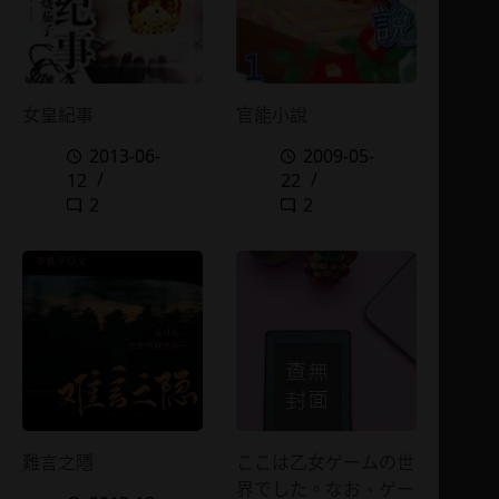
女皇紀事
官能小說
2013-06-
2009-05-
12
22
2
2
難言之隱
ここは乙女ゲームの世
界でした。なお、ゲー