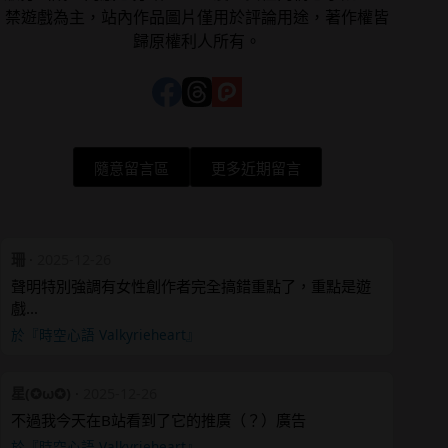
禁遊戲為主，站內作品圖片僅用於評論用途，著作權皆
歸原權利人所有。
隨意留言區
更多近期留言
珊
·
2025-12-26
聲明特別強調有女性創作者完全搞錯重點了，重點是遊
戲…
於『時空心語 Valkyrieheart』
星(✪ω✪)
·
2025-12-26
不過我今天在B站看到了它的推廣（？）廣告
於『時空心語 Valkyrieheart』