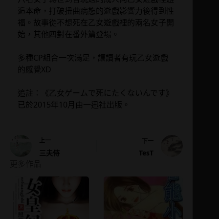
逅本命，打破扭曲病態的遊戲影響力後得到性
福。故事從不想死在乙女遊戲裡的兩名女子開
始，其他四對在番外篇登場。
多種CP組合一次滿足，讓讀者有玩乙女遊戲
的感覺XD
追註：《乙女ゲームで死にたくないんです》
已於2015年10月由一迅社出版。
上一
下一
TesT
三夫侍
更多作品